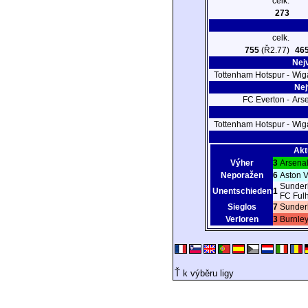
celk.
273
celk.
755
(Ř2.77)
46
Nej
Tottenham Hotspur -
Wiga
Nej
FC Everton -
Ars
Tottenham Hotspur -
Wiga
Akt
Výher
3
Arsena
Neporažen
6
Aston V
Sunder
Unentschieden
1
FC Ful
Sieglos
7
Sunder
Verloren
3
Burnle
Ť k výběru ligy