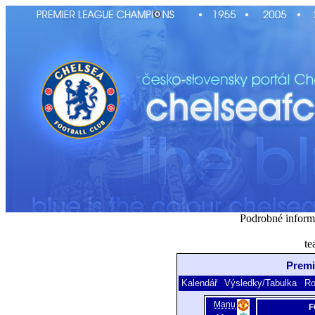
Podrobné inform
te
Premi
Kalendář
Výsledky/Tabulka
Ro
Manu
F