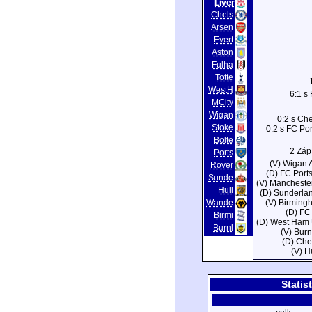
Liver
Chels
Arsen
Evert
Aston
Fulha
Totte
WestH
6:1 s 
MCity
Wigan
0:2 s Ch
Stoke
0:2 s FC Po
Bolte
2 Záp
Ports
(V) Wigan A
Rover
(D) FC Port
Sunde
(V) Manchester
Hull
(D) Sunderlan
Wande
(V) Birmingh
(D) FC
Birmi
(D) West Ham 
Burnl
(V) Burn
(D) Che
(V) Hu
Statis