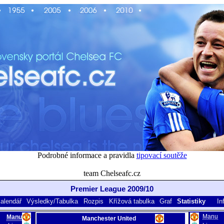
Podrobné informace a pravidla
tipovací soutěže
team Chelseafc.cz
Premier League 2009/10
alendář
Výsledky/Tabulka
Rozpis
Křížová tabulka
Graf
Statistiky
In
Manu
Manu
Manchester United