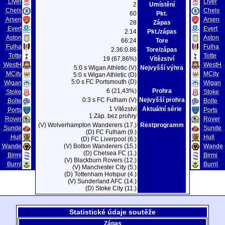
Liver
Liver
2
Umístění
Chels
Chels
60
Pkt.
Arsen
Arsen
28
Zápas
Evert
Evert
2.14
Pkt./zápas
Aston
Aston
66:24
Tore
Fulha
Fulha
2.36:0.86
Tore/zápas
Totte
Totte
19 (67,86%)
Vítězství
WestH
WestH
5:0 s Wigan Athletic (V)
Nejvyšší výhra
MCity
MCity
5:0 s Wigan Athletic (D)
5:0 s FC Portsmouth (D)
Wigan
Wigan
6 (21,43%)
Prohra
Stoke
Stoke
0:3 s FC Fulham (V)
Nejvyšší prohra
Bolte
Bolte
1 Vítězství
Aktuální série
Ports
Ports
1 Záp. bez prohry
Rover
Rover
(V) Wolverhampton Wanderers (17.)
Restprogramm
Sunde
Sunde
(D) FC Fulham (9.)
Hull
Hull
(D) FC Liverpool (6.)
Wande
(V) Bolton Wanderers (15.)
Wande
(D) Chelsea FC (1.)
Birmi
Birmi
(V) Blackburn Rovers (12.)
Burnl
Burnl
(V) Manchester City (5.)
(D) Tottenham Hotspur (4.)
(V) Sunderland AFC (14.)
(D) Stoke City (11.)
Statistické údaje soutěže
Zápas