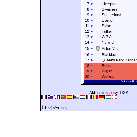
7
Liverpool
8
Swensea
9
Sunderland
10
Everton
11
Stoke
12
Fulham
13
W.B.A.
14
Norwich
15
Aston Villa
16
Blackburn
17
Queens Park Range
18
Bolton
19
Wigan
20
Wolves
Celkem-Skó
Aktuální zápasy TISK
Ť k výběru ligy