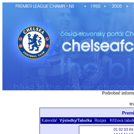
Podrobné inform
te
Premi
Kalendář
Výsledky/Tabulka
Rozpis
Křížová tabul
01
02
03
04