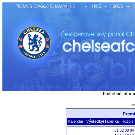
Podrobné inform
te
Premi
Kalendář
Výsledky/Tabulka
Rozpis
01
02
03
04