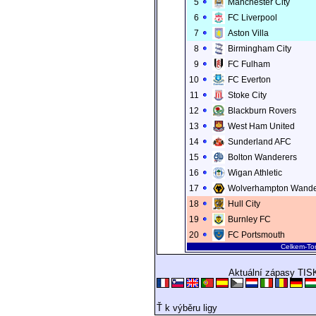
5
Manchester City
6
FC Liverpool
7
Aston Villa
8
Birmingham City
9
FC Fulham
10
FC Everton
11
Stoke City
12
Blackburn Rovers
13
West Ham United
14
Sunderland AFC
15
Bolton Wanderers
16
Wigan Athletic
17
Wolverhampton Wande
18
Hull City
19
Burnley FC
20
FC Portsmouth
Celkem-To
Aktuální zápasy TIS
Ť k výběru ligy