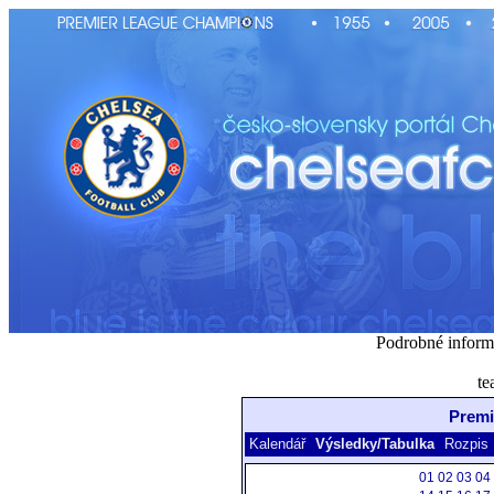
Podrobné inform
te
Premi
Kalendář
Výsledky/Tabulka
Rozpis
01
02
03
04