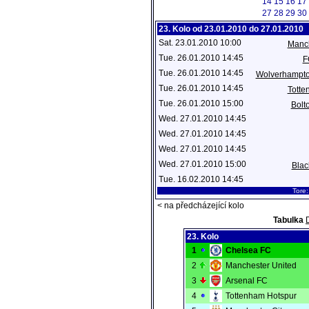
14
15
16
17
27
28
29
30
23. Kolo od 23.01.2010 do 27.01.2010
Sat. 23.01.2010 10:00
Manch
Tue. 26.01.2010 14:45
F
Tue. 26.01.2010 14:45
Wolverhampt
Tue. 26.01.2010 14:45
Totte
Tue. 26.01.2010 15:00
Bolt
Wed. 27.01.2010 14:45
Wed. 27.01.2010 14:45
Wed. 27.01.2010 14:45
Wed. 27.01.2010 15:00
Blac
Tue. 16.02.2010 14:45
Tore
< na předcházející kolo
Tabulka
23. Kolo
1
Chelsea FC
2
Manchester United
3
Arsenal FC
4
Tottenham Hotspur