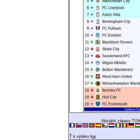
5
Manchester City
6
FC Liverpool
7
Aston Villa
8
Birmingham City
9
FC Fulham
10
FC Everton
11
Blackburn Rovers
12
Stoke City
13
Sunderland AFC
14
Wigan Athletic
15
Bolton Wanderers
16
West Ham United
17
Wolverhampton Wand
18
Burnley FC
19
Hull City
20
FC Portsmouth
Celkem-To
Aktuální zápasy TIS
Ť k výběru ligy