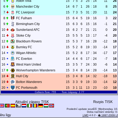
5
Aston Villa
15
7
5
3
25
:
14
11
26
6
Manchester City
14
6
7
1
26
:
18
8
25
7
FC Liverpool
15
7
3
5
31
:
20
11
24
8
FC Fulham
15
6
4
5
19
:
16
3
22
9
Birmingham City
15
6
3
6
15
:
16
-1
21
10
Sunderland AFC
15
6
2
7
21
:
21
0
20
11
Stoke City
15
5
5
5
13
:
17
-4
20
12
Blackburn Rovers
15
5
3
7
16
:
28
-12
18
13
Burnley FC
15
5
2
8
19
:
33
-14
17
14
Wigan Athletic
15
5
2
8
17
:
34
-17
17
15
FC Everton
14
4
4
6
17
:
24
-7
16
16
West Ham United
15
3
5
7
24
:
30
-6
14
17
Wolverhampton Wanderers
15
3
4
8
14
:
28
-14
13
18
Hull City
15
3
4
8
14
:
32
-18
13
19
Bolton Wanderers
15
3
3
9
19
:
33
-14
12
20
FC Portsmouth
15
3
1
11
13
:
23
-10
10
Celkem-Tore: 755 Tore /zápasy: 2.77
Aktuální zápasy TISK
Rozpis TISK
Poslední update soutěží: Wednesday, 10.
Doba načítání stránky: 0
ěru ligy
LMO
4.0.2 -
� 1997-2009 L