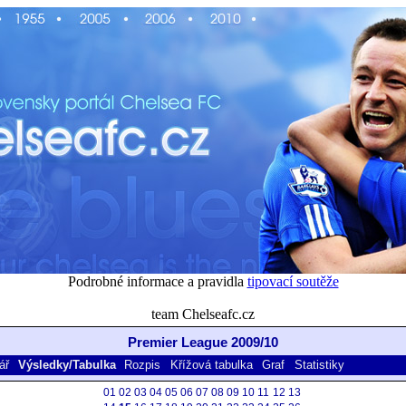
Podrobné informace a pravidla
tipovací soutěže
team Chelseafc.cz
Premier League 2009/10
ář
Výsledky/Tabulka
Rozpis
Křížová tabulka
Graf
Statistiky
01
02
03
04
05
06
07
08
09
10
11
12
13