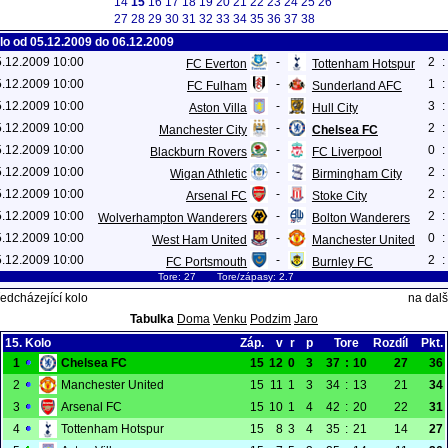
14
15
16
17
18
19
20
21
22
23
24
25
26
27
28
29
30
31
32
33
34
35
36
37
38
lo od 05.12.2009 do 06.12.2009
5.12.2009 10:00
-
2
:
FC Everton
Tottenham Hotspur
5.12.2009 10:00
-
1
:
FC Fulham
Sunderland AFC
5.12.2009 10:00
-
3
:
Aston Villa
Hull City
5.12.2009 10:00
-
2
:
Manchester City
Chelsea FC
5.12.2009 10:00
-
0
:
Blackburn Rovers
FC Liverpool
5.12.2009 10:00
-
2
:
Wigan Athletic
Birmingham City
5.12.2009 10:00
-
2
:
Arsenal FC
Stoke City
5.12.2009 10:00
-
2
:
Wolverhampton Wanderers
Bolton Wanderers
5.12.2009 10:00
-
0
:
West Ham United
Manchester United
5.12.2009 10:00
-
2
:
FC Portsmouth
Burnley FC
Tore: 27 Tore/zápasy: 2.7
edcházející kolo
na dalš
Tabulka
Doma
Venku
Podzim
Jaro
15. Kolo
Záp.
v
r
p
Tore
Rozdíl
Pkt.
1
Chelsea FC
15
12
0
3
37
:
10
27
36
2
Manchester United
15
11
1
3
34
:
13
21
34
3
Arsenal FC
15
10
1
4
42
:
20
22
31
4
Tottenham Hotspur
15
8
3
4
35
:
21
14
27