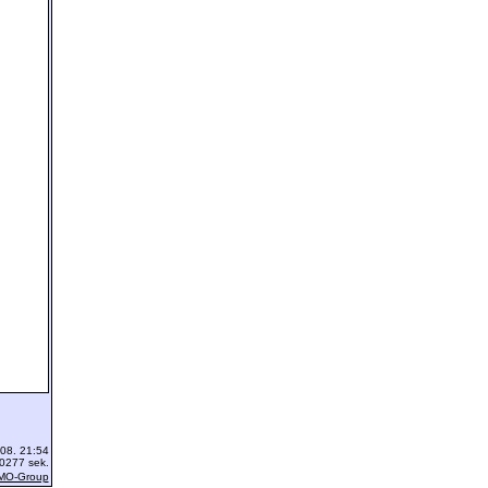
08. 21:54
.0277 sek.
MO-Group