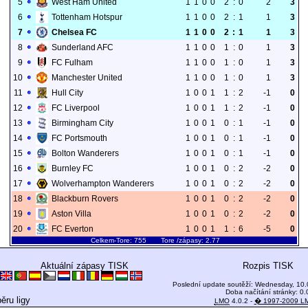
5
West Ham United
1
1
0
0
2
:
0
2
3
6
Tottenham Hotspur
1
1
0
0
2
:
1
1
3
7
Chelsea FC
1
1
0
0
2
:
1
1
3
8
Sunderland AFC
1
1
0
0
1
:
0
1
3
9
FC Fulham
1
1
0
0
1
:
0
1
3
10
Manchester United
1
1
0
0
1
:
0
1
3
11
Hull City
1
0
0
1
1
:
2
-1
0
12
FC Liverpool
1
0
0
1
1
:
2
-1
0
13
Birmingham City
1
0
0
1
0
:
1
-1
0
14
FC Portsmouth
1
0
0
1
0
:
1
-1
0
15
Bolton Wanderers
1
0
0
1
0
:
1
-1
0
16
Burnley FC
1
0
0
1
0
:
2
-2
0
17
Wolverhampton Wanderers
1
0
0
1
0
:
2
-2
0
18
Blackburn Rovers
1
0
0
1
0
:
2
-2
0
19
Aston Villa
1
0
0
1
0
:
2
-2
0
20
FC Everton
1
0
0
1
1
:
6
-5
0
Celkem-Tore: 755 Tore /zápasy: 2.77
Aktuální zápasy TISK
Rozpis TISK
Poslední update soutěží: Wednesday, 10.
Doba načítání stránky: 0.
ěru ligy
LMO
4.0.2 -
� 1997-2009 L