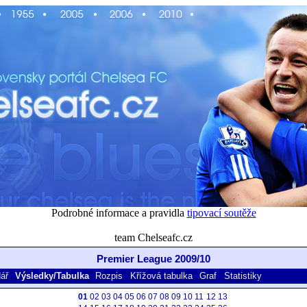
Podrobné informace a pravidla
tipovací soutěže
team Chelseafc.cz
Premier League 2009/10
ář
Výsledky/Tabulka
Rozpis
Křížová tabulka
Graf
Statistiky
01
02
03
04
05
06
07
08
09
10
11
12
13