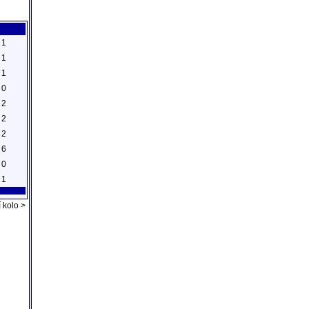
1
1
1
0
2
2
2
6
0
1
 kolo >