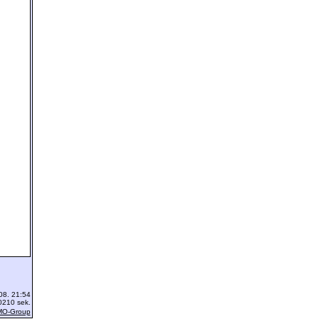
08. 21:54
0210 sek.
MO-Group