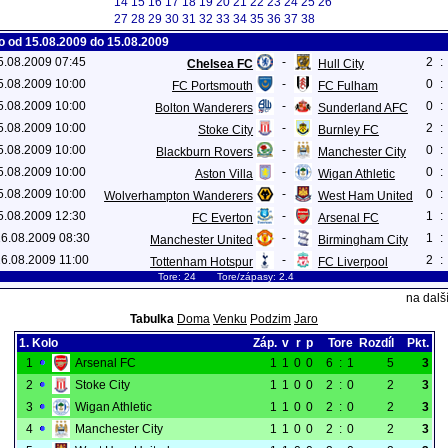
14
15
16
17
18
19
20
21
22
23
24
25
26
27
28
29
30
31
32
33
34
35
36
37
38
lo od 15.08.2009 do 15.08.2009
15.08.2009 07:45
-
2
:
Chelsea FC
Hull City
15.08.2009 10:00
-
0
:
FC Portsmouth
FC Fulham
15.08.2009 10:00
-
0
:
Bolton Wanderers
Sunderland AFC
15.08.2009 10:00
-
2
:
Stoke City
Burnley FC
15.08.2009 10:00
-
0
:
Blackburn Rovers
Manchester City
15.08.2009 10:00
-
0
:
Aston Villa
Wigan Athletic
15.08.2009 10:00
-
0
:
Wolverhampton Wanderers
West Ham United
15.08.2009 12:30
-
1
:
FC Everton
Arsenal FC
16.08.2009 08:30
-
1
:
Manchester United
Birmingham City
16.08.2009 11:00
-
2
:
Tottenham Hotspur
FC Liverpool
Tore: 24 Tore/zápasy: 2.4
na další
Tabulka
Doma
Venku
Podzim
Jaro
1. Kolo
Záp.
v
r
p
Tore
Rozdíl
Pkt.
1
Arsenal FC
1
1
0
0
6
:
1
5
3
2
Stoke City
1
1
0
0
2
:
0
2
3
3
Wigan Athletic
1
1
0
0
2
:
0
2
3
4
Manchester City
1
1
0
0
2
:
0
2
3