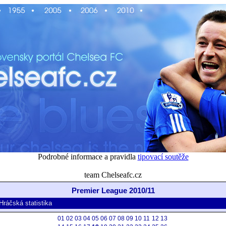
Podrobné informace a pravidla
tipovací soutěže
team Chelseafc.cz
Premier League 2010/11
Hráčská statistika
01
02
03
04
05
06
07
08
09
10
11
12
13