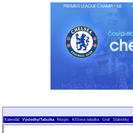
Kalendář
Výsledky/Tabulka
Rozpis
Křížová tabulka
Graf
Statistiky