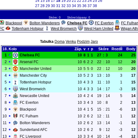
14
15
16
17
18
19
20
21
22
23
24
25
26
27
28
29
30
31
32
33
34
35
36
37
38
Skóre: 0 Skóre/zápasy: 0
Blackpool
Bolton Wanderers
Chelsea FC
FC Everton
FC Fulha
AFC
Tottenham Hotspur
West Bromwich
West Ham United
Wigan Athl
Tabulka
Doma
Venku
Podzim
Jaro
18. Kolo
Záp.
v
r
p
Skóre
Rozdíl
Body
1
Chelsea FC
10
8
1
1
27
:
3
24
25
2
Arsenal FC
10
6
2
2
22
:
10
12
20
3
Manchester United
10
5
5
0
22
:
12
10
20
4
Manchester City
10
5
2
3
13
:
10
3
17
5
Tottenham Hotspur
10
4
3
3
11
:
10
1
15
6
West Bromwich
10
4
3
3
14
:
17
-3
15
7
Newcastle United
10
4
2
4
19
:
14
5
14
8
FC Everton
10
3
4
3
10
:
8
2
13
9
Blackpool
10
4
1
5
15
:
21
-6
13
10
FC Fulham
10
2
6
2
12
:
11
1
12
11
Bolton Wanderers
10
2
6
2
13
:
14
-1
12
12
Sunderland AFC
10
2
6
2
9
:
12
-3
12
13
FC Liverpool
10
3
3
4
10
:
14
-4
12