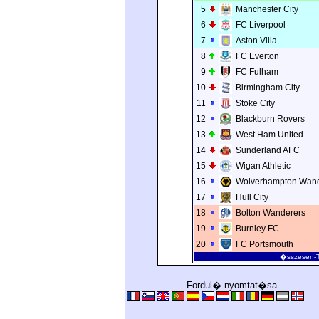
5
Manchester City
6
FC Liverpool
7
Aston Villa
8
FC Everton
9
FC Fulham
10
Birmingham City
11
Stoke City
12
Blackburn Rovers
13
West Ham United
14
Sunderland AFC
15
Wigan Athletic
16
Wolverhampton Wand
17
Hull City
18
Bolton Wanderers
19
Burnley FC
20
FC Portsmouth
�sszesen-T
Fordul� nyomtat�sa