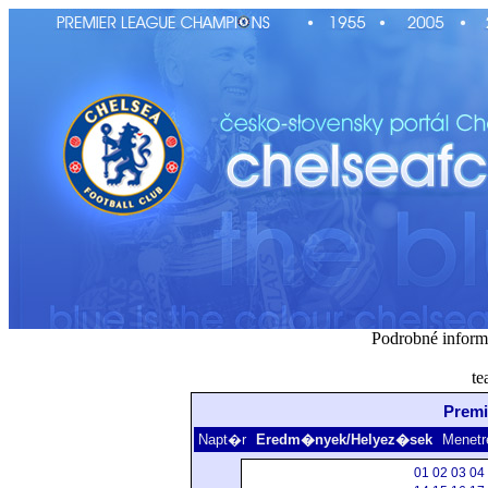
Podrobné inform
te
Premi
Napt�r
Eredm�nyek/Helyez�sek
Menetr
01
02
03
04