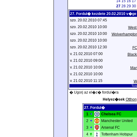
14
15
16
17
27
28
29
30
27. Fordul� kezdete 20.02.2010 v�ge
szo. 20.02.2010 07:45
szo. 20.02.2010 10:00
West
szo. 20.02.2010 10:00
Wolverhampto
szo. 20.02.2010 10:00
szo. 20.02.2010 12:30
FC
v. 21.02.2010 07:00
Black
v. 21.02.2010 09:00
v. 21.02.2010 10:00
Man
v. 21.02.2010 10:00
v. 21.02.2010 11:15
Wi
Tor
� Ugorj az el�z� fordul�ra
Helyez�sek
Otthon
27. Fordul�
1
Chelsea FC
2
Manchester United
3
Arsenal FC
4
Tottenham Hotspur