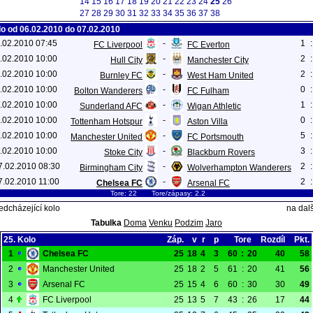
14
15
16
17
18
19
20
21
22
23
24
25
26
27
28
29
30
31
32
33
34
35
36
37
38
lo od 06.02.2010 do 07.02.2010
6.02.2010 07:45
-
1
:
FC Liverpool
FC Everton
6.02.2010 10:00
-
2
:
Hull City
Manchester City
6.02.2010 10:00
-
2
:
Burnley FC
West Ham United
6.02.2010 10:00
-
0
:
Bolton Wanderers
FC Fulham
6.02.2010 10:00
-
1
:
Sunderland AFC
Wigan Athletic
6.02.2010 10:00
-
0
:
Tottenham Hotspur
Aston Villa
6.02.2010 10:00
-
5
:
Manchester United
FC Portsmouth
6.02.2010 10:00
-
3
:
Stoke City
Blackburn Rovers
7.02.2010 08:30
-
2
:
Birmingham City
Wolverhampton Wanderers
7.02.2010 11:00
-
2
:
Chelsea FC
Arsenal FC
Tore: 22 Tore/zápasy: 2.2
edcházející kolo
na dalš
Tabulka
Doma
Venku
Podzim
Jaro
25. Kolo
Záp.
v
r
p
Tore
Rozdíl
Pkt.
1
Chelsea FC
25
18
4
3
60
:
20
40
58
2
Manchester United
25
18
2
5
61
:
20
41
56
3
Arsenal FC
25
15
4
6
60
:
30
30
49
4
FC Liverpool
25
13
5
7
43
:
26
17
44