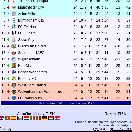
5
Tottenham Hotspur
25
12
7
6
45
:
25
20
43
6
Manchester City
24
11
9
4
46
:
33
13
42
7
Aston Villa
24
11
8
5
31
:
18
13
41
8
Birmingham City
24
10
7
7
24
:
24
0
37
9
FC Everton
24
8
8
8
33
:
35
-2
32
10
FC Fulham
25
8
7
10
27
:
28
-1
31
11
Stoke City
24
7
9
8
23
:
27
-4
30
12
Blackburn Rovers
25
7
7
11
25
:
43
-18
28
13
Sunderland AFC
24
6
7
11
31
:
41
-10
25
14
Wigan Athletic
24
6
6
12
25
:
48
-23
24
15
Hull City
25
5
9
11
25
:
50
-25
24
16
Bolton Wanderers
24
5
8
11
29
:
44
-15
23
17
Burnley FC
24
6
5
13
25
:
47
-22
23
18
West Ham United
24
4
9
11
30
:
40
-10
21
19
Wolverhampton Wanderers
24
5
6
13
20
:
42
-22
21
20
FC Portsmouth
24
4
3
17
19
:
41
-22
15
Celkem-Tore: 755 Tore /zápasy: 2.77
Aktuální zápasy TISK
Rozpis TISK
Poslední update soutěží: Wednesday, 10
Doba načítání stránky: 0
ru ligy
LMO
4.0.2 -
� 1997-2009 