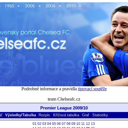
Podrobné informace a pravidla
tipovací soutěže
team Chelseafc.cz
Premier League 2009/10
ář
Výsledky/Tabulka
Rozpis
Křížová tabulka
Graf
Statistiky
01
02
03
04
05
06
07
08
09
10
11
12
13