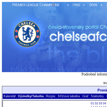
Podrobné inform
te
Premi
Kalendář
Výsledky/Tabulka
Rozpis
Křížová tabulka
Graf
Statistiky
01
02
03
04