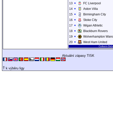
13
FC Liverpool
14
Aston Villa
15
Birmingham City
16
Stoke City
17
Wigan Athletic
18
Blackburn Rovers
19
Wolverhampton Wand
20
West Ham United
Celkem-Skó
Aktuální zápasy TISK
Ť k výběru ligy