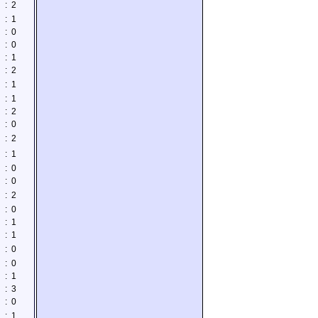
:
2
:
1
:
0
:
0
:
1
:
2
:
1
:
1
:
2
:
0
:
2
:
1
:
0
:
0
:
2
:
0
:
1
:
1
:
0
:
0
:
1
:
3
:
0
:
1