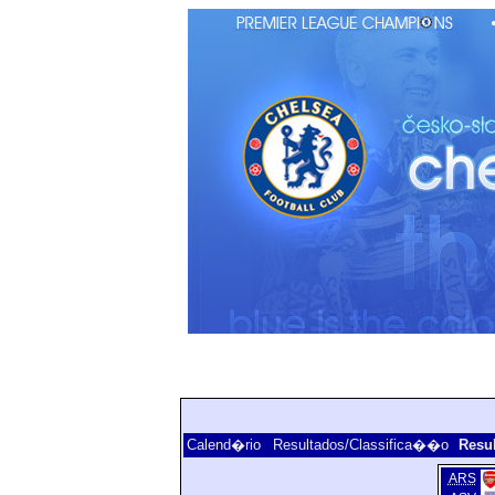
Calend�rio
Resultados/Classifica��o
Resul
ARS