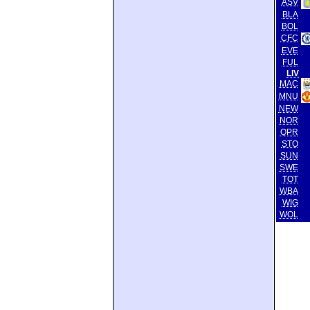
ASV
BLA
BOL
CFC
EVE
FUL
LIV
MAC
MNU
NEW
NOR
QPR
STO
SUN
SWE
TOT
WBA
WIG
WOL