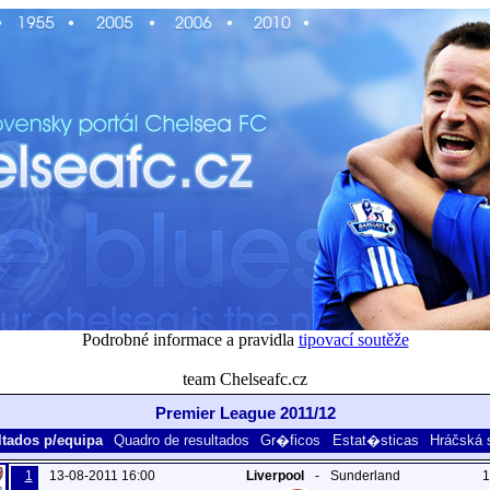
Podrobné informace a pravidla
tipovací soutěže
team Chelseafc.cz
Premier League 2011/12
tados p/equipa
Quadro de resultados
Gr�ficos
Estat�sticas
Hráčská s
1
13-08-2011 16:00
Liverpool
-
Sunderland
1