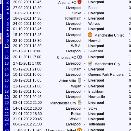
2
20-08-2011 13:45
-
Liverpool
0
Arsenal FC
3
27-08-2011 18:30
Liverpool
-
Bolton
3
4
10-09-2011 16:00
Stoke
-
Liverpool
1
5
18-09-2011 14:30
Tottenham
-
Liverpool
4
6
24-09-2011 15:00
Liverpool
-
Wolves
2
7
01-10-2011 13:45
Everton
-
Liverpool
0
8
15-10-2011 13:45
Liverpool
-
1
Manchester United
9
22-10-2011 18:30
Liverpool
-
Norwich
1
10
29-10-2011 18:30
W.B.A.
-
Liverpool
0
11
05-11-2011 16:00
Liverpool
-
Swensea
0
12
20-11-2011 17:00
-
Liverpool
1
Chelsea FC
13
27-11-2011 17:00
Liverpool
-
1
Manchester City
14
05-12-2011 21:00
Fulham
-
Liverpool
1
15
10-12-2011 16:00
Liverpool
-
Queens Park Rangers
1
16
18-12-2011 15:05
-
Liverpool
0
Aston Villa
17
21-12-2011 21:00
Wigan
-
Liverpool
0
18
26-12-2011 16:00
Liverpool
-
Blackburn
1
19
30-12-2011 20:45
Liverpool
-
Newcastle
3
20
03-01-2012 21:00
-
Liverpool
3
Manchester City
21
14-01-2012 16:00
Liverpool
-
Stoke
0
22
21-01-2012 18:30
Bolton
-
Liverpool
3
23
31-01-2012 20:45
Wolves
-
Liverpool
0
24
06-02-2012 21:00
Liverpool
-
Tottenham
0
25
11-02-2012 13:45
-
Liverpool
2
Manchester United