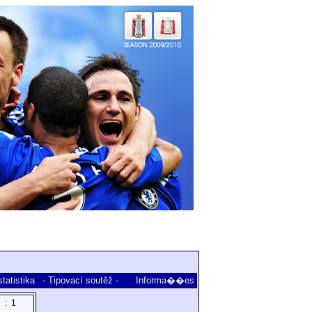
tatistika
- Tipovací soutěž -
Informa��es
:
1