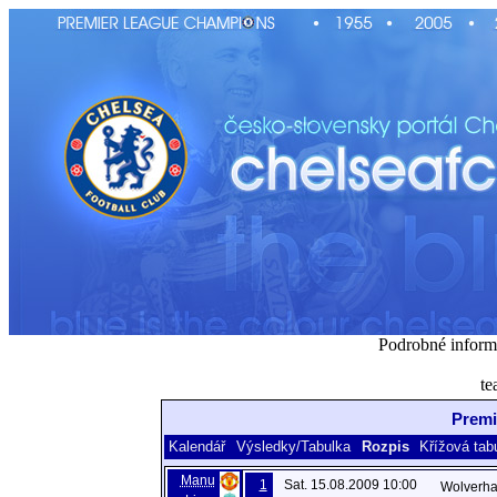
Podrobné inform
te
Premi
Kalendář
Výsledky/Tabulka
Rozpis
Křížová tab
Manu
1
Sat. 15.08.2009 10:00
Wolverh