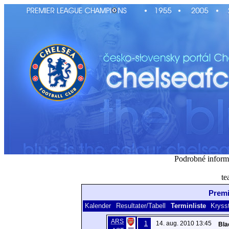
Podrobné inform
te
Premi
Kalender
Resultater/Tabell
Terminliste
Krysst
ARS
1
14. aug. 2010 13:45
Bla