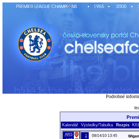
Podrobné inform
te
Premi
Kalendář
Výsledky/Tabulka
Rozpis
Kří
ARS
1
08/14/10 13:45
Wigan 