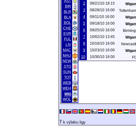
AST
2
08/21/10 18:15
Wigan 
BIR
3
08/28/10 16:00
Tottenham
BLR
4
09/11/10 16:00
BLA
Wigan 
BOL
5
09/18/10 16:00
Wigan 
CHE
6
09/25/10 16:00
Birming
EVR
7
10/02/10 13:45
Wigan 
FUL
8
10/16/10 16:00
Newcast
LIV
MAC
9
10/23/10 16:00
Wigan 
MAU
10
10/30/10 16:00
F
NEW
STO
SUN
TOT
WEB
WEH
WIG
WOL
Ť k výběru ligy