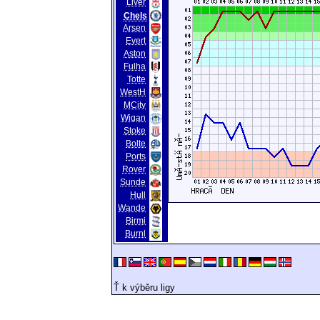
Liver
Chels
Arsen
Evert
Aston
Fulha
Totte
WestH
MCity
Wigan
Stoke
Bolte
Ports
Rover
Sunde
Hull
Wande
Birmi
Burnl
Ť k výběru ligy