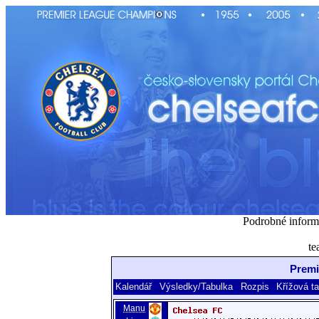
Podrobné inform
te
Premi
Kalendář
Výsledky/Tabulka
Rozpis
Křížová t
Manu