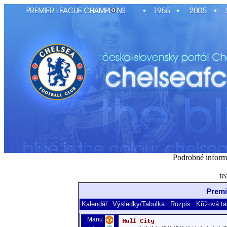
Podrobné inform
te
Premi
Kalendář
Výsledky/Tabulka
Rozpis
Křížová ta
Manu