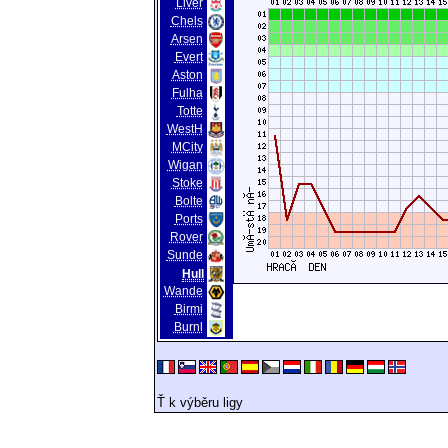
Liver
Chels
Arsen
Evert
Aston
Fulha
Totte
WestH
MCity
Wigan
Stoke
Bolte
Ports
Rover
Sunde
Hull
Wande
Birmi
Burnl
Ť k výběru ligy