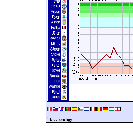
Liver
Chels
Arsen
Evert
Aston
Fulha
Totte
WestH
MCity
Wigan
Stoke
Bolte
Ports
Rover
Sunde
Hull
Wande
Birmi
Burnl
Ť k výběru ligy