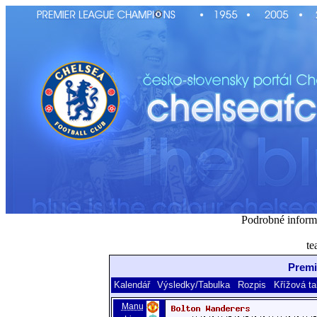
Podrobné inform
te
Premi
Kalendář
Výsledky/Tabulka
Rozpis
Křížová ta
Manu