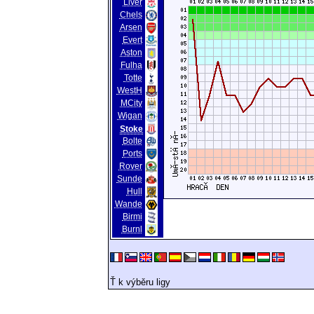
Liver
Chels
Arsen
Evert
Aston
Fulha
Totte
WestH
MCity
Wigan
Stoke
Bolte
Ports
Rover
Sunde
Hull
Wande
Birmi
Burnl
Ť k výběru ligy