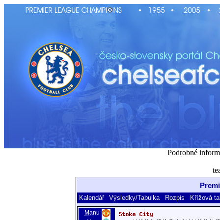
Podrobné inform
te
Premi
Kalendář
Výsledky/Tabulka
Rozpis
Křížová ta
Manu