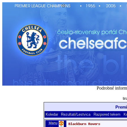
Podrobné inform
te
Premi
Koledar
Rezultati/Lestvica
Razpored tekem
K
Manu