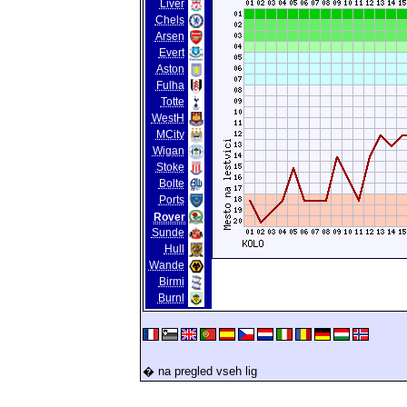
Liver
Chels
Arsen
Evert
Aston
Fulha
Totte
WestH
MCity
Wigan
Stoke
Bolte
Ports
Rover
Sunde
Hull
Wande
Birmi
Burnl
� na pregled vseh lig