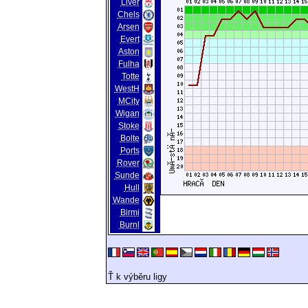
Liver
Chels
Arsen
Evert
Aston
Fulha
Totte
WestH
MCity
Wigan
Stoke
Bolte
Ports
Rover
Sunde
Hull
Wande
Birmi
Burnl
Ť k výběru ligy