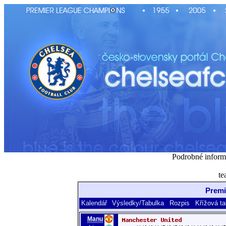
Podrobné inform
te
Premi
Kalendář
Výsledky/Tabulka
Rozpis
Křížová ta
Manu