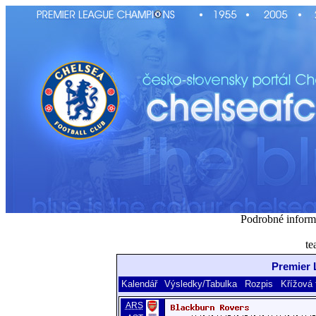
Podrobné inform
te
Premier 
Kalendář
Výsledky/Tabulka
Rozpis
Křížová 
ARS