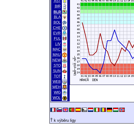
AST
BIR
BLR
BLA
BOL
CHE
EVR
FUL
LIV
MAC
MAU
NEW
STO
SUN
TOT
WEB
WEH
WIG
WOL
Ť k výběru ligy