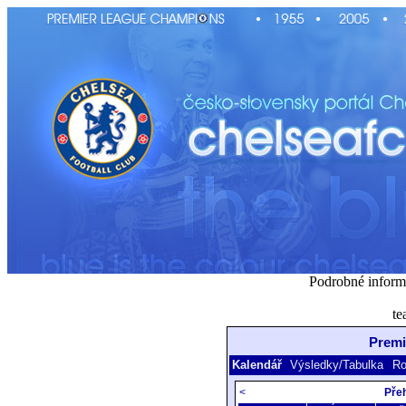
Podrobné inform
te
Premi
Kalendář
Výsledky/Tabulka
Ro
<
Pře