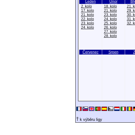
Leden
Únor
Bř
2. kolo
18. kolo
21. k
17. kolo
21. kolo
29. k
21. kolo
23. kolo
30. k
22. kolo
24. kolo
31. k
23. kolo
25. kolo
32. k
24. kolo
26. kolo
27. kolo
28. kolo
Červenec
Srpen
Z
Ť k výběru ligy