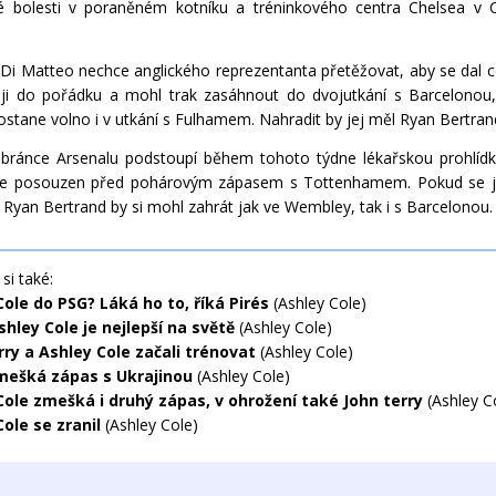
lké bolesti v poraněném kotníku a tréninkového centra Chelsea 
Di Matteo nechce anglického reprezentanta přetěžovat, aby se dal
eji do pořádku a mohl trak zasáhnout do dvojutkání s Barcelonou
ostane volno i v utkání s Fulhamem. Nahradit by jej měl Ryan Bertran
bránce Arsenalu podstoupí během tohoto týdne lékařskou prohlíd
de posouzen před pohárovým zápasem s Tottenhamem. Pokud se j
, Ryan Bertrand by si mohl zahrát jak ve Wembley, tak i s Barcelonou.
si také:
Cole do PSG? Láká ho to, říká Pirés
(Ashley Cole)
shley Cole je nejlepší na světě
(Ashley Cole)
rry a Ashley Cole začali trénovat
(Ashley Cole)
mešká zápas s Ukrajinou
(Ashley Cole)
Cole zmešká i druhý zápas, v ohrožení také John terry
(Ashley C
ole se zranil
(Ashley Cole)