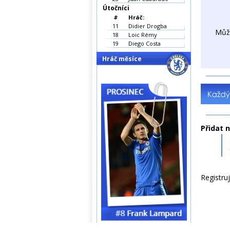
Útočníci
#
Hráč:
11
Didier Drogba
Můž
18
Loic Rémy
19
Diego Costa
Hráč měsíce
Přidat 
Registru