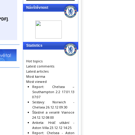
Návštěvnost
PDF]
.
Statistics
Hot topics
Latest comments
Latest articles
Most karma
Most viewed
Report: Chelsea –
Southampton 2:2
17.01.13
07:07
Sestavy: Norwich -
Chelsea
26.12.12 09:30
Šťastné a veselé Vianoce
24.12.12 08:00
Anketa: Hráč utkání -
Aston Villa
23.12.12 14:25
Report: Chelsea - Aston