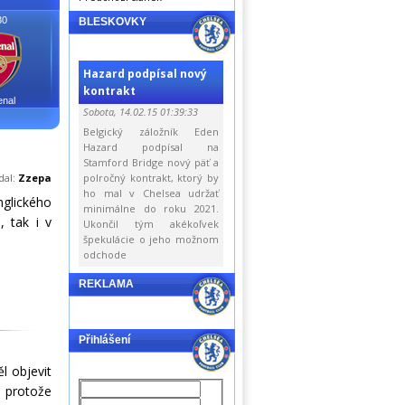
30
BLESKOVKY
Hazard podpísal nový
kontrakt
enal
Sobota, 14.02.15 01:39:33
Belgický záložník Eden
Hazard podpísal na
Stamford Bridge nový päť a
dal:
Zzepa
polročný kontrakt, ktorý by
ho mal v Chelsea udržať
glického
minimálne do roku 2021.
, tak i v
Ukončil tým akékoľvek
špekulácie o jeho možnom
odchode
REKLAMA
Přihlášení
l objevit
, protože