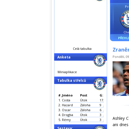
Pr
Che
PŘEHL
Zraněn
Celá tabulka
Pondělí, 09
Anketa
Miniaplikace
Tabulka střelců
#.
Jméno
Post
G:
1.
Costa
Útok
17
2.
Hazard
Záloha
9
3.
Oscar
Záloha
6
4.
Drogba
Útok
3
A
shley C
5.
Rémy
Útok
3
ani dnes
Sestava: