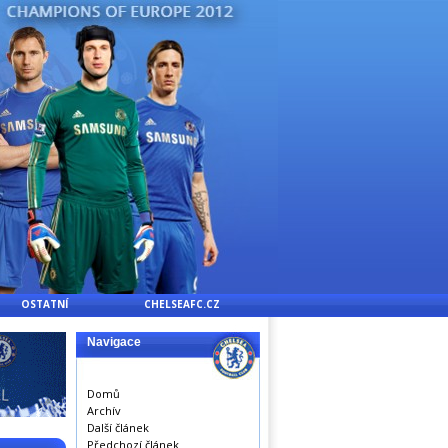
OSTATNÍ
CHELSEAFC.CZ
Navigace
Domů
Archív
Další článek
Předchozí článek