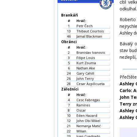
cítil ve
odkulhal.
Brankáři
Roberto 
#
Hráč:
nejrychl
1
Petr Čech
13
Thibaut Courtois
Ashley d
46
Jamal Blackman
Obránci
Bávalý o
#
Hráč:
stav bu
2
Branislav Ivanovic
nezlepší
3
Filipe Louis
5
Kurt Zouma
6
Nathan Ake
24
Gary Cahill
Přečtěte 
26
John Terry
Ashley 
28
Cesar Azpilicueta
Záložníci
Carlo: A
#
Hráč:
John Te
4
Cesc Fabregas
Terry z
7
Ramires
Ashley 
8
Oscar
10
Eden Hazard
Ashley C
12
John Obi Mikel
21
Nemanja Matić
22
Wilian
23
Juan Cuadrado