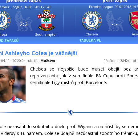
předchozí zápas
příští zápas
emier League, 16.01. 2013,20:45
Premier League, 20.01.2013,14:
2:2
-:-
lsea
Southampton
Chelsea
Ars
ED ZÁPASŮ
TABULKA PL
í Ashleyho Colea je vážnější
.04.12 - 10:20:04 rubrika:
Mužstvo
Přečteno: 3842x - při
Chelsea se nejspíše bude muset obejít bez an
reprezentanta jak v semifinále FA Cupu proti Spurs
semifinále Ligy mistrů proti Barceloně.
ole nezasáhl do sobotního duelu proti Wiganu a na hřišti by se nemě
 v derby s Fulhamem. Cole se údajně nezúčastnil sobotního tréninku