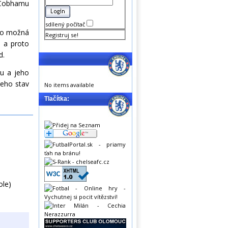
v Cobhamu
sdílený počítač
 co možná
Registruj se!
, a proto
d.
ku a jeho
eho stav
No items available
Tlačítka:
ole)