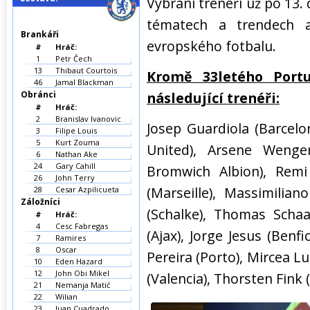
Vybraní trenéři už po 13. 
tématech a trendech a
Brankáři
evropského fotbalu.
#
Hráč:
1
Petr Čech
13
Thibaut Courtois
Kromě 33letého Portu
46
Jamal Blackman
Obránci
následující trenéři:
#
Hráč:
2
Branislav Ivanovic
Josep Guardiola (Barcelo
3
Filipe Louis
5
Kurt Zouma
United), Arsene Wenge
6
Nathan Ake
24
Gary Cahill
Bromwich Albion), Remi
26
John Terry
(Marseille), Massimilian
28
Cesar Azpilicueta
Záložníci
(Schalke), Thomas Scha
#
Hráč:
4
Cesc Fabregas
(Ajax), Jorge Jesus (Benfi
7
Ramires
8
Oscar
Pereira (Porto), Mircea L
10
Eden Hazard
12
John Obi Mikel
(Valencia), Thorsten Fink (B
21
Nemanja Matić
22
Wilian
23
Juan Cuadrado