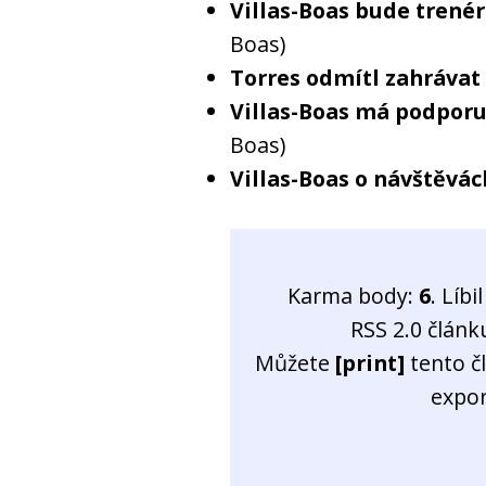
Villas-Boas bude tren
Boas)
Torres odmítl zahrávat
Villas-Boas má podporu
Boas)
Villas-Boas o návštěvá
Karma body:
6
. Líb
RSS 2.0 člán
Můžete
[print]
tento č
expo