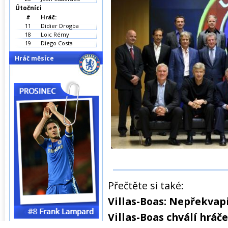
Útočníci
#
Hráč:
11
Didier Drogba
18
Loic Rémy
19
Diego Costa
Hráč měsíce
Přečtěte si také:
Villas-Boas: Nepřekvapi
Villas-Boas chválí hráč