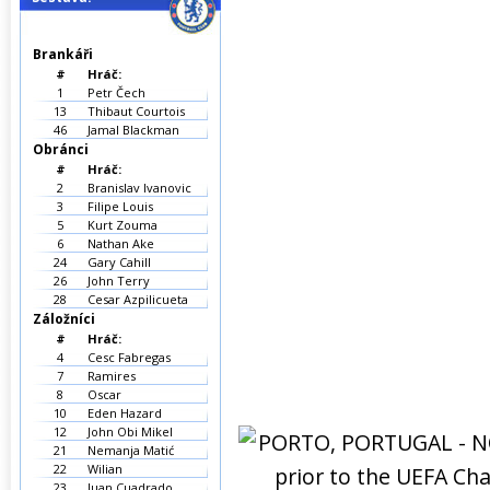
Brankáři
#
Hráč:
1
Petr Čech
13
Thibaut Courtois
46
Jamal Blackman
Obránci
#
Hráč:
2
Branislav Ivanovic
3
Filipe Louis
5
Kurt Zouma
6
Nathan Ake
24
Gary Cahill
26
John Terry
28
Cesar Azpilicueta
Záložníci
#
Hráč:
4
Cesc Fabregas
7
Ramires
8
Oscar
10
Eden Hazard
12
John Obi Mikel
21
Nemanja Matić
22
Wilian
23
Juan Cuadrado