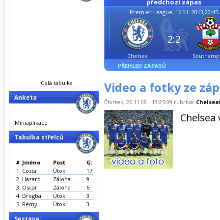
předchozí zápas
Premier League, 16.01. 2013,20:45
2:2
Chelsea
Southamp
PŘEHLED ZÁPASŮ
Celá tabulka
Video a fotky ze záp
Anketa
Čtvrtek, 26.11.09 - 13:25:09 rubrika:
Chelsea
Chelsea 
Miniaplikace
Tabulka střelců
#.
Jméno
Post
G:
1.
Costa
Útok
17
2.
Hazard
Záloha
9
3.
Oscar
Záloha
6
4.
Drogba
Útok
3
5.
Rémy
Útok
3
Sestava: