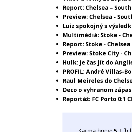
Report: Chelsea – Sout
Preview: Chelsea - So
Luiz spokojný s výsled
Multimédiá: Stoke - Che
Report: Stoke - Chelsea 
Preview: Stoke City - C
Hulk: Je čas jít do Ang
PROFIL: André Villas-Bo
Raul Meireles do Chels
Deco o vyhranom zápas
Reportáž: FC Porto 0:1 
Karma body:
5
. Líb