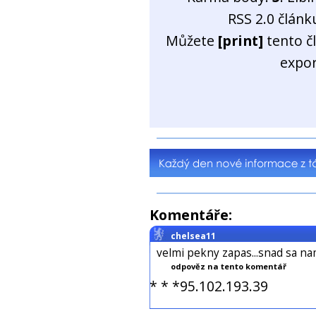
RSS 2.0 člán
Můžete
[print]
tento č
expo
Komentáře:
chelsea11
velmi pekny zapas...snad sa nam
odpověz na tento komentář
* * *95.102.193.39