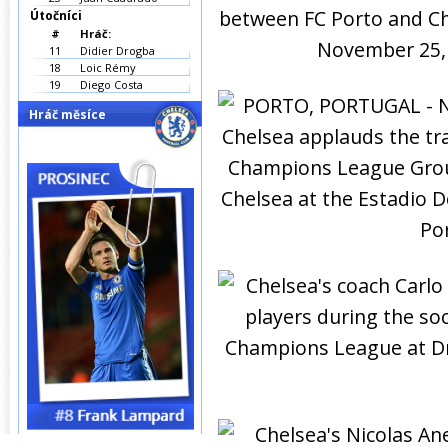
Útočníci
#
Hráč:
11
Didier Drogba
18
Loic Rémy
19
Diego Costa
Hráč měsíce