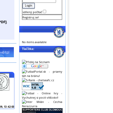
sdílený počítač
Registruj se!
PDF]
.
No items available
Tlačítka:
09, 13:42:03