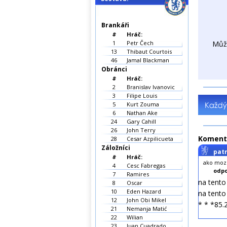
Brankáři
#
Hráč:
1
Petr Čech
Můž
13
Thibaut Courtois
46
Jamal Blackman
Obránci
#
Hráč:
2
Branislav Ivanovic
3
Filipe Louis
5
Kurt Zouma
6
Nathan Ake
24
Gary Cahill
26
John Terry
Koment
28
Cesar Azpilicueta
Záložníci
patr
#
Hráč:
ako moze
4
Cesc Fabregas
odpo
7
Ramires
na tent
8
Oscar
10
Eden Hazard
na tent
12
John Obi Mikel
* * *85.
21
Nemanja Matić
22
Wilian
23
Juan Cuadrado