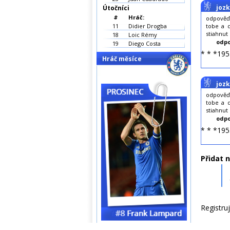
joz
Útočníci
#
Hráč:
odpověď
11
Didier Drogba
tobe a d
stiahnut
18
Loic Rémy
odpo
19
Diego Costa
* * *195
Hráč měsíce
joz
odpověď
tobe a d
stiahnut
odpo
* * *195
Přidat 
Registru