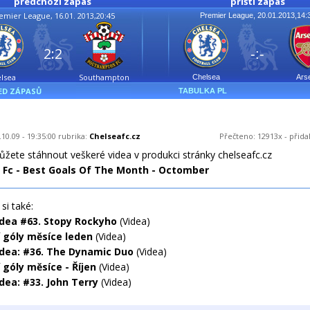
předchozí zápas
příští zápas
emier League, 16.01. 2013,20:45
Premier League, 20.01.2013,14:
2:2
-:-
lsea
Southampton
Chelsea
Ars
ED ZÁPASŮ
TABULKA PL
10.09 - 19:35:00 rubrika:
Chelseafc.cz
Přečteno: 12913x - přida
ůžete stáhnout veškeré videa v produkci stránky chelseafc.cz
 Fc - Best Goals Of The Month - Octomber
si také:
idea #63. Stopy Rockyho
(Videa)
í góly měsíce leden
(Videa)
idea: #36. The Dynamic Duo
(Videa)
 góly měsíce - Říjen
(Videa)
dea: #33. John Terry
(Videa)