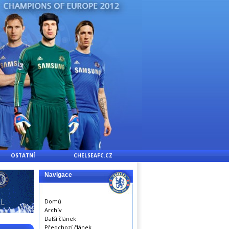
OSTATNÍ
CHELSEAFC.CZ
Navigace
Domů
Archív
Další článek
Předchozí článek