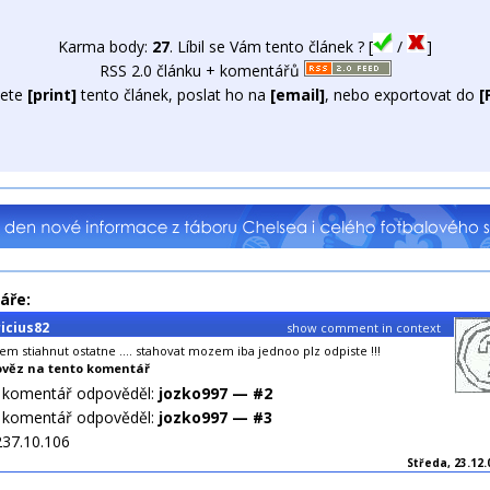
Karma body:
27
. Líbil se Vám tento článek ? [
/
]
RSS 2.0 článku + komentářů
ete
[print]
tento článek, poslat ho na
[email]
, nebo exportovat do
[
áře:
icius82
show comment in context
m stiahnut ostatne .... stahovat mozem iba jednoo plz odpiste !!!
věz na tento komentář
o komentář odpověděl:
jozko997 — #2
o komentář odpověděl:
jozko997 — #3
237.10.106
Středa, 23.12.