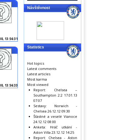
Návštěvnost
10, 13:56:31
Statistics
Hot topics
Latest comments
Latest articles
Most karma
Most viewed
10, 13:56:33
Report: Chelsea –
Southampton 2:2
17.01.13
07:07
Sestavy: Norwich -
Chelsea
26.12.12 09:30
Šťastné a veselé Vianoce
24.12.12 08:00
Anketa: Hráč utkání -
Aston Villa
23.12.12 14:25
Report: Chelsea - Aston