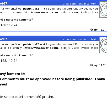
ko997
show comment in context
 na komentář od:
patricius82 — #1
z you tube skopiruj URL z videa na you
aj to do stranky ,,
http://www.savevid.com,,
a daj si v akej kvalite chces
věz na tento komentář
.168.112.74
Úterý, 12.01.
ko997
show comment in context
 na komentář od:
patricius82 — #1
z you tube skopiruj URL z videa na you
aj to do stranky ,,
http://www.savevid.com,,
a daj si v akej kvalite chces
věz na tento komentář
.168.112.74
Úterý, 12.01.
nový komentář:
Comments must be approved before being published. Thank
you!
jte se pro psaní komentářů prosím.