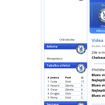
Pr
Che
PŘEHL
Videa
Celá tabulka
Neděle, 04.
Anketa
Zde si m
Chelsea
Miniaplikace
Tabulka střelců
Přečtěte 
Blues v
#.
Jméno
Post
G:
Nejlepš
1.
Costa
Útok
17
Blues v
2.
Hazard
Záloha
9
3.
Oscar
Záloha
6
Nejlepší
4.
Drogba
Útok
3
Blues vi
5.
Rémy
Útok
3
Sestava: