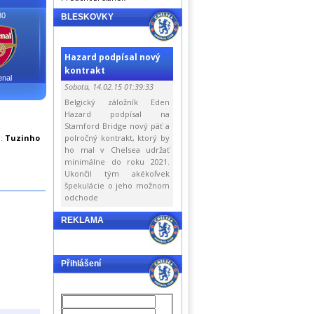
30
BLESKOVKY
Hazard podpísal nový
kontrakt
enal
Sobota, 14.02.15 01:39:33
Belgický záložník Eden
Hazard podpísal na
Stamford Bridge nový päť a
l:
Tuzinho
polročný kontrakt, ktorý by
ho mal v Chelsea udržať
minimálne do roku 2021.
Ukončil tým akékoľvek
špekulácie o jeho možnom
odchode
REKLAMA
Přihlášení