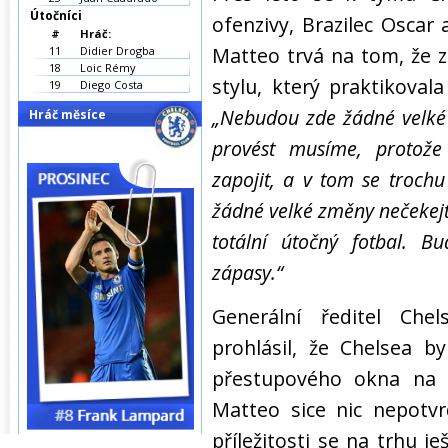
Útočníci
ofenzivy, Brazilec Osca
#
Hráč:
Matteo trvá na tom, že 
11
Didier Drogba
18
Loic Rémy
stylu, který praktikova
19
Diego Costa
„Nebudou zde žádné velké
Hráč měsíce
provést musíme, protož
zapojit, a v tom se trochu
žádné velké změny nečekejt
totální útočný fotbal. 
zápasy.“
Generální ředitel Ch
prohlásil, že Chelsea 
přestupového okna na ně
Matteo sice nic nepotvrd
příležitosti se na trhu je