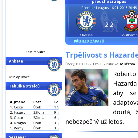
předchozí zápas
Premier League, 16.01. 2013,20:45
2:2
Chelsea
Southamp
PŘEHLED ZÁPASŮ
Celá tabulka
Trpělivost s Hazar
Anketa
Úterý, 07.08.12 - 13:50:37 rubrika:
Mužstvo
Roberto 
Miniaplikace
Hazarda 
Tabulka střelců
aby se
adaptov
#.
Jméno
Post
G:
1.
Costa
Útok
17
doufá, 
2.
Hazard
Záloha
9
3.
Oscar
Záloha
6
nebezpečný už letos.
4.
Drogba
Útok
3
5.
Rémy
Útok
3
Sestava: