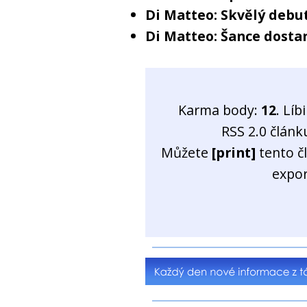
Di Matteo: Skvělý debu
Di Matteo: Šance dostan
Karma body:
12
. Líb
RSS 2.0 člán
Můžete
[print]
tento č
expo