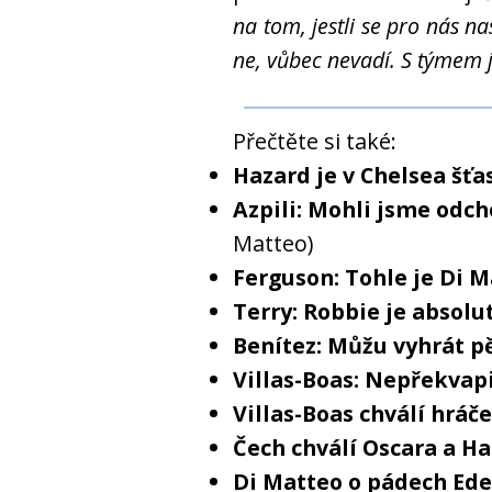
na tom, jestli se pro nás na
ne, vůbec nevadí. S týmem 
Přečtěte si také:
Hazard je v Chelsea šťa
Azpili: Mohli jsme odc
Matteo)
Ferguson: Tohle je Di 
Terry: Robbie je absolu
Benítez: Můžu vyhrát pě
Villas-Boas: Nepřekvapi
Villas-Boas chválí hráč
Čech chválí Oscara a H
Di Matteo o pádech Ed