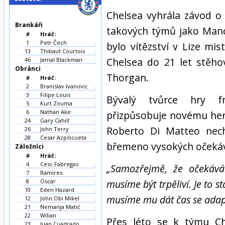
Chelsea vyhrála závod o
Brankáři
takových týmů jako Manch
#
Hráč:
1
Petr Čech
bylo vítězství v Lize mi
13
Thibaut Courtois
Chelsea do 21 let stěho
46
Jamal Blackman
Obránci
Thorgan.
#
Hráč:
2
Branislav Ivanovic
3
Filipe Louis
Bývalý tvůrce hry f
5
Kurt Zouma
6
Nathan Ake
přizpůsobuje novému her
24
Gary Cahill
Roberto Di Matteo nech
26
John Terry
28
Cesar Azpilicueta
břemeno vysokých očekáv
Záložníci
#
Hráč:
4
Cesc Fabregas
„Samozřejmě, že očekává
7
Ramires
8
Oscar
musíme být trpěliví. Je to st
10
Eden Hazard
musíme mu dát čas se adap
12
John Obi Mikel
21
Nemanja Matić
22
Wilian
Přes léto se k týmu Che
23
Juan Cuadrado