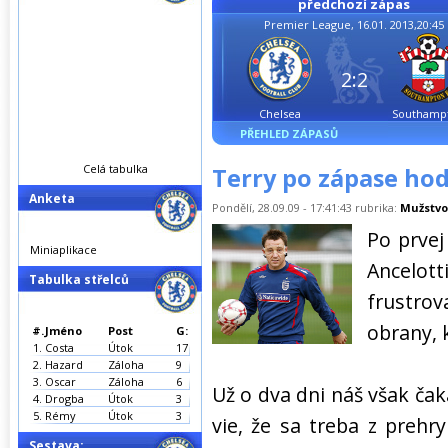
předchozí zápas
Premier League, 16.01. 2013,20:45
2:2
Chelsea
Southamp
PŘEHLED ZÁPASŮ
Celá tabulka
Terry po zápase ho
Anketa
Pondělí, 28.09.09 - 17:41:43 rubrika:
Mužstvo
Po prvej
Miniaplikace
Ancelott
Tabulka střelců
frustro
obrany, k
#.
Jméno
Post
G:
1.
Costa
Útok
17
2.
Hazard
Záloha
9
3.
Oscar
Záloha
6
Už o dva dni náš však čak
4.
Drogba
Útok
3
5.
Rémy
Útok
3
vie, že sa treba z prehr
Sestava: