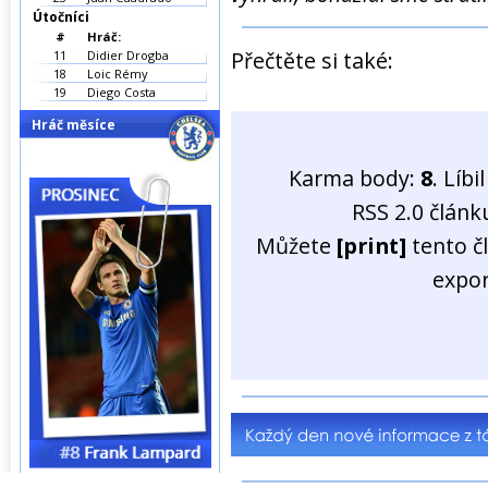
Útočníci
#
Hráč:
Přečtěte si také:
11
Didier Drogba
18
Loic Rémy
19
Diego Costa
Hráč měsíce
Karma body:
8
. Líb
RSS 2.0 člán
Můžete
[print]
tento č
expo