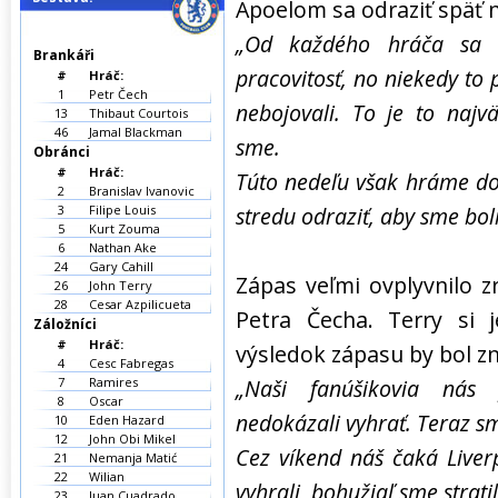
Apoelom sa odraziť späť n
„Od každého hráča sa
Brankáři
pracovitosť, no niekedy to
#
Hráč:
1
Petr Čech
nebojovali. To je to najv
13
Thibaut Courtois
46
Jamal Blackman
sme.
Obránci
#
Hráč:
Túto nedeľu však hráme do
2
Branislav Ivanovic
3
Filipe Louis
stredu odraziť, aby sme bol
5
Kurt Zouma
6
Nathan Ake
24
Gary Cahill
Zápas veľmi ovplyvnilo z
26
John Terry
28
Cesar Azpilicueta
Petra Čecha. Terry si j
Záložníci
#
Hráč:
výsledok zápasu by bol z
4
Cesc Fabregas
7
Ramires
„Naši fanúšikovia nás
8
Oscar
nedokázali vyhrať. Teraz s
10
Eden Hazard
12
John Obi Mikel
Cez víkend náš čaká Liverp
21
Nemanja Matić
22
Wilian
vyhrali, bohužiaľ sme stratil
23
Juan Cuadrado