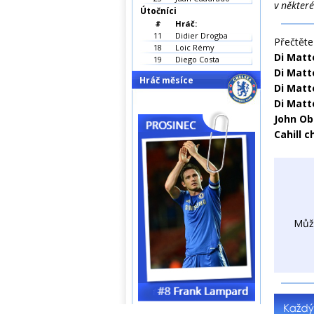
v někter
Útočníci
#
Hráč:
11
Didier Drogba
Přečtěte 
18
Loic Rémy
Di Matt
19
Diego Costa
Di Matt
Hráč měsíce
Di Matt
Di Matt
John Ob
Cahill 
Můž