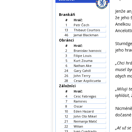
Jenže an
Brankáři
že jeho 
#
Hráč:
Anelkou 
1
Petr Čech
13
Thibaut Courtois
Ancelott
46
Jamal Blackman
Obránci
Sturridg
#
Hráč:
jeho hra
2
Branislav Ivanovic
3
Filipe Louis
5
Kurt Zouma
„Chci hrá
6
Nathan Ake
musel by
24
Gary Cahill
abych mo
26
John Terry
28
Cesar Azpilicueta
Záložníci
„Miluji t
#
Hráč:
vyhlásit,
4
Cesc Fabregas
7
Ramires
8
Oscar
Nicméně 
10
Eden Hazard
dočasné 
12
John Obi Mikel
21
Nemanja Matić
22
Wilian
„Ať už se
23
Juan Cuadrado