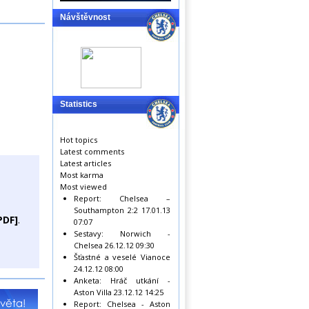
Návštěvnost
Statistics
Hot topics
Latest comments
Latest articles
Most karma
Most viewed
Report: Chelsea –
Southampton 2:2
17.01.13
PDF]
.
07:07
Sestavy: Norwich -
Chelsea
26.12.12 09:30
Šťastné a veselé Vianoce
24.12.12 08:00
Anketa: Hráč utkání -
Aston Villa
23.12.12 14:25
Report: Chelsea - Aston