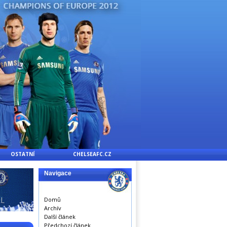
OSTATNÍ
CHELSEAFC.CZ
Navigace
Domů
Archív
Další článek
Předchozí článek