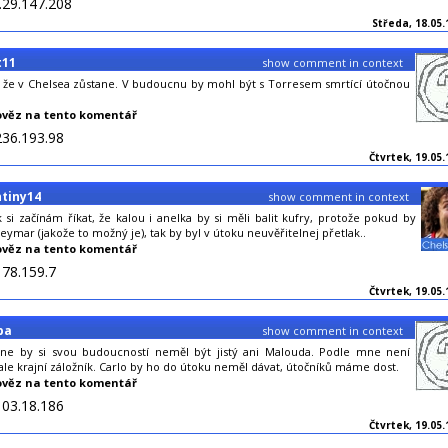
.29.147.208
Středa, 18.05.
t11
show comment in context
že v Chelsea zůstane. V budoucnu by mohl být s Torresem smrtící útočnou
věz na tento komentář
236.193.98
Čtvrtek, 19.05.
ntiny14
show comment in context
k si začínám říkat, že kalou i anelka by si měli balit kufry, protože pokud by
Neymar (jakože to možný je), tak by byl v útoku neuvěřitelnej přetlak..
věz na tento komentář
178.159.7
Čtvrtek, 19.05.
pa
show comment in context
ne by si svou budoucností neměl být jistý ani Malouda. Podle mne není
 ale krajní záložník. Carlo by ho do útoku neměl dávat, útočníků máme dost.
věz na tento komentář
103.18.186
Čtvrtek, 19.05.