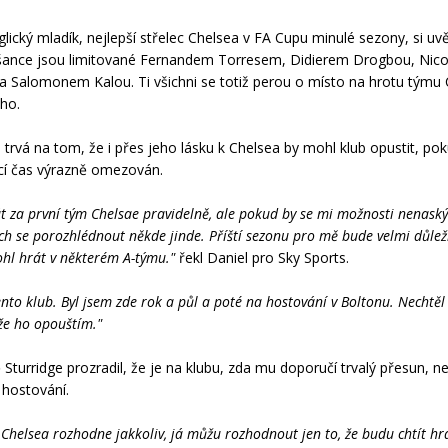
glický mladík, nejlepší střelec Chelsea v FA Cupu minulé sezony, si u
šance jsou limitované Fernandem Torresem, Didierem Drogbou, Nic
a Salomonem Kalou. Ti všichni se totiž perou o místo na hrotu týmu 
iho.
e trvá na tom, že i přes jeho lásku k Chelsea by mohl klub opustit, pok
cí čas výrazně omezován.
t za první tým Chelsae pravidelně, ale pokud by se mi možnosti nenaský
ch se porozhlédnout někde jinde. Příští sezonu pro mě bude velmi důleži
hl hrát v některém A-týmu."
řekl Daniel pro Sky Sports.
ento klub. Byl jsem zde rok a půl a poté na hostování v Boltonu. Nechtěl
 že ho opouštím."
Sturridge prozradil, že je na klubu, zda mu doporučí trvalý přesun, ne
hostování.
 Chelsea rozhodne jakkoliv, já můžu rozhodnout jen to, že budu chtít hr