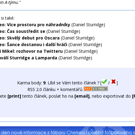
ém A-týmu."
si také:
eo: Více prostoru pro náhradníky
(Daniel Sturridge)
eo: Čas soustředit se
(Daniel Sturridge)
eo: Skvělý debut pro Oscara
(Daniel Sturridge)
eo: Šance dostanou i další hráči
(Daniel Sturridge)
i Mikel: rozhovor na Twitteru
(Daniel Sturridge)
chválí Sturridge a Lamparda
(Daniel Sturridge)
Karma body:
9
. Líbil se Vám tento článek ? [
/
]
RSS 2.0 článku + komentářů
ete
[print]
tento článek, poslat ho na
[email]
, nebo exportovat do
[