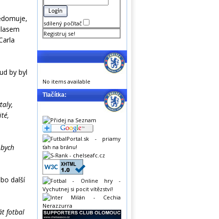
vědomuje,
sdílený počítač
olasem
Registruj se!
Carla
ud by byl
No items available
Tlačítka:
taly,
té,
 bych
bo další
át fotbal