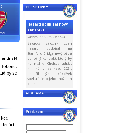
30
BLESKOVKY
Hazard podpísal nový
kontrakt
enal
Sobota, 14.02.15 01:39:33
Belgický záložník Eden
Hazard podpísal na
Stamford Bridge nový päť a
Frantiny14
polročný kontrakt, ktorý by
ho mal v Chelsea udržať
 Boltonu,
minimálne do roku 2021.
kud by se
Ukončil tým akékoľvek
špekulácie o jeho možnom
odchode
REKLAMA
Přihlášení
, kde
edenácti