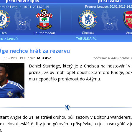
předchozí zápas
příští zápas
emier League, 16.01. 2013,20:45
Premier League, 20.01.2013,14:
2:2
-:-
lsea
Southampton
Chelsea
Ars
ED ZÁPASŮ
TABULKA PL
dge nechce hrát za rezervu
05.11 - 19:09:19 rubrika:
Mužstvo
Přečteno: 4044x - přidal:
Daniel Sturridge, který je z Chelsea na hostování v
přiznal, že by mohl opět opustit Stamford Bridge, po
mu nepodařilo proniknout do A-týmu.
tant Anglie do 21 let strávil druhou půli sezony v Boltonu Wanderers
exceloval, zvláště díky jeho gólovému příspěvku, to jest osm gólů v j
.