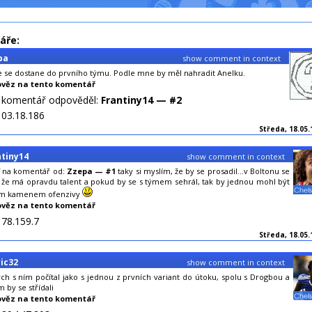
áře:
pa
show comment in context
e se dostane do prvního týmu. Podle mne by měl nahradit Anelku.
věz na tento komentář
o komentář odpověděl:
Frantiny14 — #2
103.18.186
Středa, 18.05.
ntiny14
show comment in context
 na komentář od:
Zzepa — #1
taky si myslím, že by se prosadil...v Boltonu se
 že má opravdu talent a pokud by se s týmem sehrál, tak by jednou mohl být
ím kamenem ofenzivy
věz na tento komentář
178.159.7
Středa, 18.05.
ic32
show comment in context
ych s ním počítal jako s jednou z prvních variant do útoku, spolu s Drogbou a
 by se střídali
věz na tento komentář