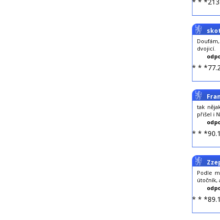
* * *213
sko
Doufám, 
dvojicí.
odpo
* * *77.
Fra
tak něja
přišel i 
odpo
* * *90.
Zze
Podle m
útočník,
odpo
* * *89.