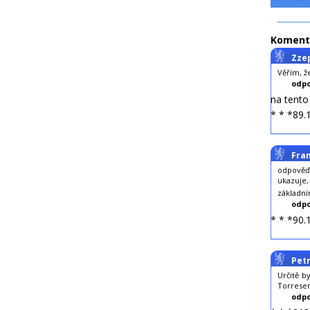
Koment
Zze
Věřím, ž
odpo
na tent
* * *89.
Fra
odpověď
ukazuje,
základn
odpo
* * *90.
Petr
Určitě b
Torresem
odpo