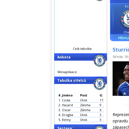
Pr
Che
PŘEHL
Sturri
Celá tabulka
Středa, 18.
Anketa
Miniaplikace
Tabulka střelců
#.
Jméno
Post
G:
1.
Costa
Útok
17
2.
Hazard
Záloha
9
3.
Oscar
Záloha
6
Reprezen
4.
Drogba
Útok
3
5.
Rémy
Útok
3
opravdu 
zápasech
Sestava: