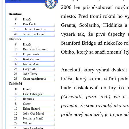
2006 len prispôsobovať novým
Brankáři
miesto. Pred tromi rokmi ho vy
#
Hráč:
Granta, Scolariho, Hiddinka a
1
Petr Čech
13
Thibaut Courtois
vyzerá tak, že prvé úspechy s
46
Jamal Blackman
Obránci
Stamford Bridge už niekoľko rok
#
Hráč:
2
Branislav Ivanovic
Obiho, ktorý sa snaží zmeniť štý
3
Filipe Louis
5
Kurt Zouma
6
Nathan Ake
Ancelotti, ktorý vyhral dvakrát
24
Gary Cahill
26
John Terry
hráča, ktorý sa mu veľmi podo
28
Cesar Azpilicueta
Záložníci
bude naskakovať do hry čo n
#
Hráč:
4
Cesc Fabregas
(Ancelotti, pozn. red.) vie 
7
Ramires
8
Oscar
povedal, že som rovnaký ako on
10
Eden Hazard
príde nový manažér, je to pre ná
12
John Obi Mikel
21
Nemanja Matić
22
Wilian
23
Juan Cuadrado