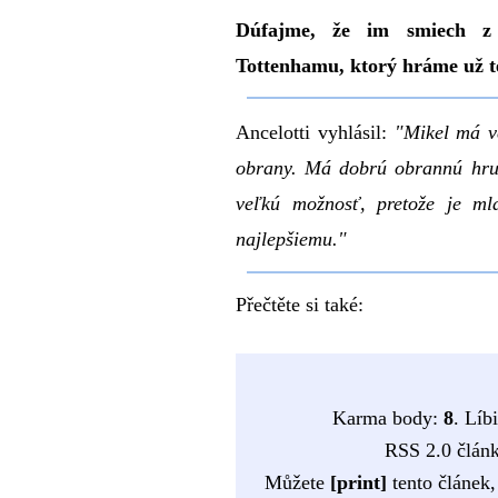
Dúfajme, že im smiech z 
Tottenhamu, ktorý hráme už t
Ancelotti vyhlásil:
"Mikel má ve
obrany. Má dobrú obrannú hru,
veľkú možnosť, pretože je ml
najlepšiemu."
Přečtěte si také:
Karma body:
8
. Líb
RSS 2.0 člán
Můžete
[print]
tento článek,