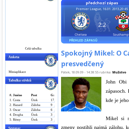
předchozí zápas
Premier League, 16.01. 2013,20:45
2:2
Chelsea
Southamp
PŘEHLED ZÁPASŮ
Celá tabulka
Spokojný Mikel: O 
Anketa
presvedčený
Miniaplikace
Pátek, 18.09.09 - 14:38:55 rubrika:
Mužstvo
Tabulka střelců
John Obi 
zápasoch. 
#.
Jméno
Post
G:
kde je jeh
1.
Costa
Útok
17
2.
Hazard
Záloha
9
3.
Oscar
Záloha
6
4.
Drogba
Útok
3
Mikel si 
5.
Rémy
Útok
3
zmeny postihli najmä zálohu, 
Sestava: