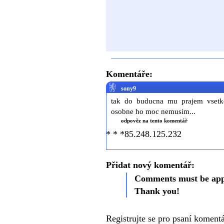
Komentáře:
sony9
tak do buducna mu prajem vsetko
osobne ho moc nemusim...
odpověz na tento komentář
* * *85.248.125.232
Přidat nový komentář:
Comments must be appr
Thank you!
Registrujte se pro psaní koment