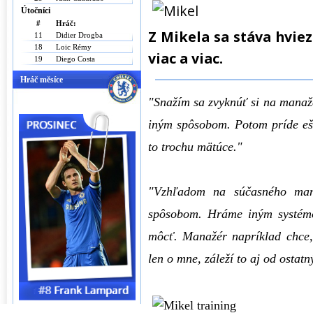
Útočníci
#
Hráč:
Z Mikela sa stáva hvie
11
Didier Drogba
18
Loic Rémy
viac a viac.
19
Diego Costa
Hráč měsíce
"Snažím sa zvyknúť si na manažé
iným spôsobom. Potom príde ešte
to trochu mätúce."
"Vzhľadom na súčasného man
spôsobom. Hráme iným systémo
môcť.
Manažér napríklad chce, 
len o mne, záleží to aj od ostatn