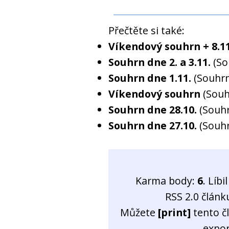
Přečtěte si také:
Víkendový souhrn + 8.11
Souhrn dne 2. a 3.11.
(So
Souhrn dne 1.11.
(Souhrn
Víkendový souhrn
(Souh
Souhrn dne 28.10.
(Souh
Souhrn dne 27.10.
(Souh
Karma body:
6
. Líb
RSS 2.0 člán
Můžete
[print]
tento č
expo