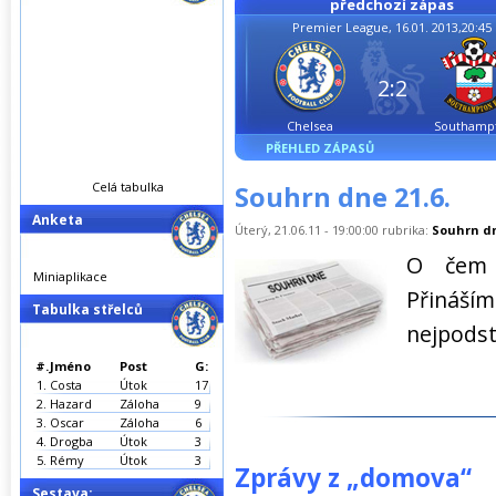
předchozí zápas
Premier League, 16.01. 2013,20:45
2:2
Chelsea
Southamp
PŘEHLED ZÁPASŮ
Celá tabulka
Souhrn dne 21.6.
Anketa
Úterý, 21.06.11 - 19:00:00 rubrika:
Souhrn d
O čem 
Miniaplikace
Přináš
Tabulka střelců
nejpodst
#.
Jméno
Post
G:
1.
Costa
Útok
17
2.
Hazard
Záloha
9
3.
Oscar
Záloha
6
4.
Drogba
Útok
3
5.
Rémy
Útok
3
Zprávy z „domova“
Sestava: