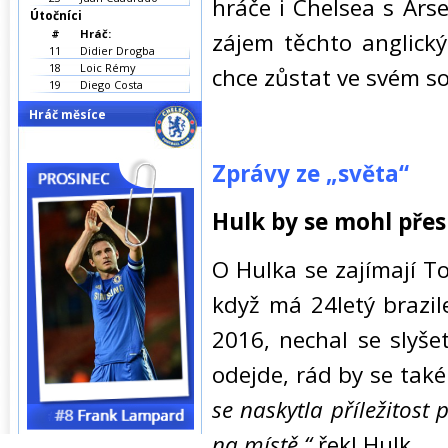
hráče i Chelsea s Ars
Útočníci
#
Hráč:
zájem těchto anglický
11
Didier Drogba
18
Loic Rémy
chce zůstat ve svém s
19
Diego Costa
Hráč měsíce
Zprávy ze „světa“
Hulk by se mohl pře
O Hulka se zajímají T
když má 24letý brazi
2016, nechal se slyše
odejde, rád by se také
se naskytla příležitost
na místě.“
řekl Hulk.