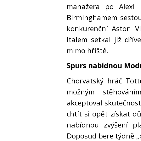
manažera po Alexi M
Birminghamem sestoup
konkurenční Aston Vil
Italem setkal již dří
mimo hřiště.
Spurs nabídnou Modri
Chorvatský hráč Tott
možným stěhování
akceptoval skutečnost
chtít si opět získat 
nabídnou zvýšení pl
Doposud bere týdně „p