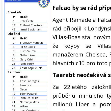
Falcao by se rád přip
Brankáři
#
Hráč:
Agent Ramadela Falcaa
1
Petr Čech
13
Thibaut Courtois
rád připojil k Londý
46
Jamal Blackman
Obránci
Villas-Boas stal novým
#
Hráč:
2
Branislav Ivanovic
že kdyby se Villa
3
Filipe Louis
5
Kurt Zouma
manažerem Chelsea, F
6
Nathan Ake
24
Gary Cahill
hlavních cílů pro toto
26
John Terry
28
Cesar Azpilicueta
Záložníci
Taarabt neočekává s
#
Hráč:
4
Cesc Fabregas
Za 22letého záložn
7
Ramires
8
Oscar
10
Eden Hazard
průběhu minulého tý
12
John Obi Mikel
21
Nemanja Matić
milionů Liber a pozd
22
Wilian
23
Juan Cuadrado