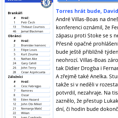
Torres hrát bude, David
Brankáři
André Villas-Boas na dne
#
Hráč:
1
Petr Čech
konferenci oznámil, že Fe
13
Thibaut Courtois
46
Jamal Blackman
zápasu proti Stoke se s n
Obránci
#
Hráč:
Přesně opačné prohlášení 
2
Branislav Ivanovic
3
Filipe Louis
bude ještě přibližně týd
5
Kurt Zouma
neohrozí. Villas-Boas zár
6
Nathan Ake
24
Gary Cahill
tak Didier Drogba i Ferna
26
John Terry
28
Cesar Azpilicueta
A zřejmě také Anelka. Stu
Záložníci
#
Hráč:
takže si v neděli v rozest
4
Cesc Fabregas
7
Ramires
potvrdil, nezahraje. Na t
8
Oscar
zaznělo, že přestup Luka
10
Eden Hazard
12
John Obi Mikel
dní, či hodin bude dokonč
21
Nemanja Matić
22
Wilian
23
Juan Cuadrado