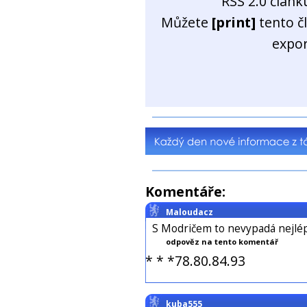
RSS 2.0 člán
Můžete
[print]
tento č
expo
Komentáře:
Maloudacz
S Modričem to nevypadá nejl
odpověz na tento komentář
* * *78.80.84.93
kuba555