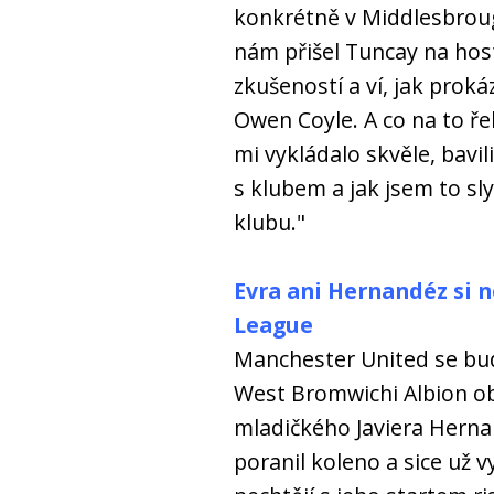
konkrétně v Middlesbrough
nám přišel Tuncay na ho
zkušeností a ví, jak proká
Owen Coyle. A co na to ř
mi vykládalo skvěle, bavil
s klubem a jak jsem to sly
klubu."
Evra ani Hernandéz si n
League
Manchester United se bu
West Bromwichi Albion ob
mladičkého Javiera Herna
poranil koleno a sice už 