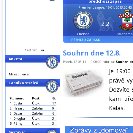
předchozí zápas
Premier League, 16.01. 2013,20:45
2:2
Chelsea
Southamp
PŘEHLED ZÁPASŮ
Celá tabulka
Souhrn dne 12.8.
Anketa
Pátek, 12.08.11 - 19:00:00 rubrika:
Souhrn d
Je 19:00
Miniaplikace
právě vy
Tabulka střelců
Dozvíte 
kam zře
#.
Jméno
Post
G:
1.
Costa
Útok
17
Kalas.
2.
Hazard
Záloha
9
3.
Oscar
Záloha
6
4.
Drogba
Útok
3
5.
Rémy
Útok
3
Sestava: