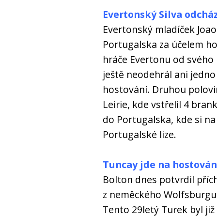
Evertonský Silva odchá
Evertonský mladíček Joao 
Portugalska za účelem hos
hráče Evertonu od svého 
ještě neodehrál ani jedno
hostování. Druhou polovi
Leirie, kde vstřelil 4 bra
do Portugalska, kde si na
Portugalské lize.
Tuncay jde na hostován
Bolton dnes potvrdil příc
z neměckého Wolfsburgu 
Tento 29letý Turek byl již