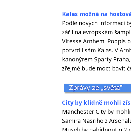
Kalas možná na hostov
Podle nových informací by
zářil na evropském šampio
Vitesse Arnhem. Podpis by 
potvrdil sám Kalas. V Ar
kanonýrem Sparty Praha, 
zřejmě bude moct bavit č
City by
klidně
mohli zís
Manchester City by mohli
Samira Nasriho z Arsenalu
Museli by nabídnout o 2 mil.