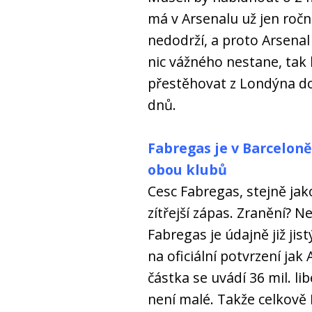
má v Arsenalu už jen ročn
nedodrží, a proto Arsena
nic vážného nestane, tak 
přestěhovat z Londýna d
dnů.
Fabregas je v Barceloně,
obou klubů
Cesc Fabregas, stejně jak
zítřejší zápas. Zranění? 
Fabregas je údajně již ji
na oficiální potvrzení jak
částka se uvádí 36 mil. li
není malé. Takže celkově Ba