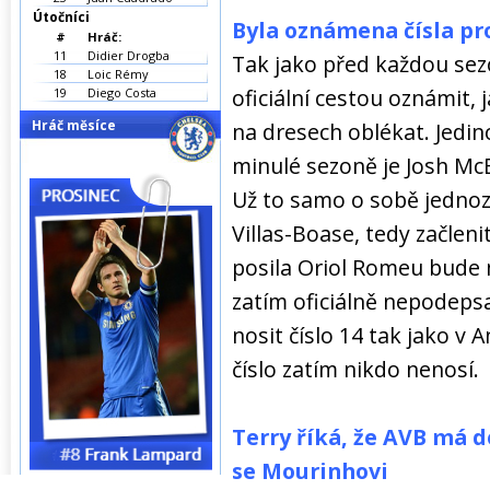
Útočníci
Byla oznámena čísla pr
#
Hráč:
11
Didier Drogba
Tak jako před každou sez
18
Loic Rémy
oficiální cestou oznámit,
19
Diego Costa
Hráč měsíce
na dresech oblékat. Jedi
minulé sezoně je Josh McE
Už to samo o sobě jednoz
Villas-Boase, tedy začlen
posila Oriol Romeu bude 
zatím oficiálně nepodepsa
nosit číslo 14 tak jako v 
číslo zatím nikdo nenosí.
Terry říká, že AVB má 
se Mourinhovi