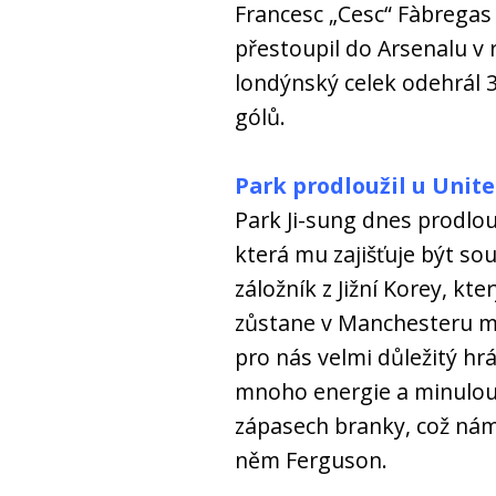
Francesc „Cesc“ Fàbregas S
přestoupil do Arsenalu v 
londýnský celek odehrál 3
gólů.
Park prodloužil u Unit
Park Ji-sung dnes prodlo
která mu zajišťuje být so
záložník z Jižní Korey, kte
zůstane v Manchesteru mi
pro nás velmi důležitý hr
mnoho energie a minulou 
zápasech branky, což nám 
něm Ferguson.