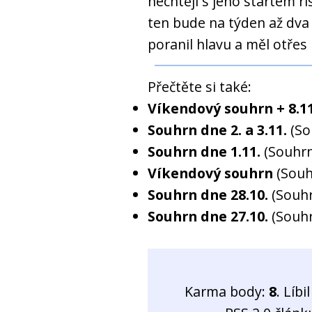
nechtějí s jeho startem ri
ten bude na týden až dva
poranil hlavu a měl otřes
Přečtěte si také:
Víkendový souhrn + 8.11
Souhrn dne 2. a 3.11.
(So
Souhrn dne 1.11.
(Souhrn
Víkendový souhrn
(Souh
Souhrn dne 28.10.
(Souh
Souhrn dne 27.10.
(Souh
Karma body:
8
. Líb