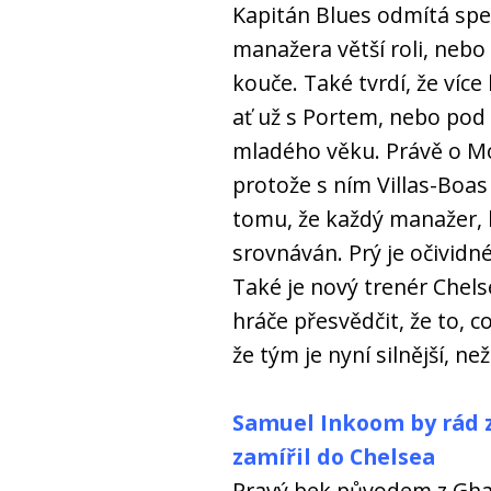
Kapitán Blues odmítá spe
manažera větší roli, nebo
kouče. Také tvrdí, že více
ať už s Portem, nebo po
mladého věku. Právě o Mo
protože s ním Villas-Boas 
tomu, že každý manažer, k
srovnáván. Prý je očividn
Také je nový trenér Chel
hráče přesvědčit, že to, co
že tým je nyní silnější, ne
Samuel Inkoom by rád 
zamířil do Chelsea
Pravý bek původem z Ghan