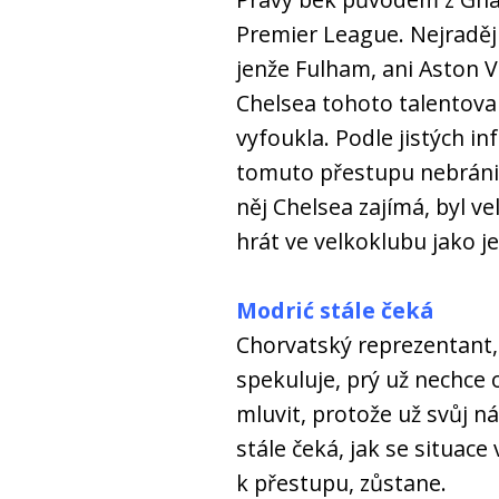
Premier League. Nejraděj
jenže Fulham, ani Aston Vi
Chelsea tohoto talentov
vyfoukla. Podle jistých in
tomuto přestupu nebránil.
něj Chelsea zajímá, byl ve
hrát ve velkoklubu jako j
Modrić stále čeká
Chorvatský reprezentant,
spekuluje, prý už nechce 
mluvit, protože už svůj ná
stále čeká, jak se situace
k přestupu, zůstane.