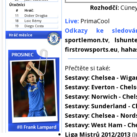
Útočníci
Rozhodčí:
Cüneyt
#
Hráč:
11
Didier Drogba
Live:
PrimaCool
18
Loic Rémy
19
Diego Costa
Odkazy ke sledován
Hráč měsíce
sportlemon.tv
,
lshunte
firstrowsports.eu
,
haha
Přečtěte si také:
Sestavy: Chelsea - Wiga
Sestavy: Everton - Chel
Sestavy: Norwich - Chel
Sestavy: Sunderland - C
Sestavy: Chelsea - Nord
Sestavy: West Ham - Ch
Liga Mistrů 2012/2013
(