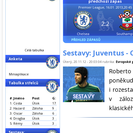
předchozí zápas
Premier League, 16.01. 2013,20:45
2:2
Chelsea
Southamp
PŘEHLED ZÁPASŮ
Celá tabulka
Sestavy: Juventus - 
Anketa
Úterý, 20.11.12 - 20:03:04 rubrika:
Evropské 
Roberto 
Miniaplikace
poněkud
Tabulka střelců
i rozest
v zálo
#.
Jméno
Post
G:
1.
Costa
Útok
17
klasické
2.
Hazard
Záloha
9
3.
Oscar
Záloha
6
4.
Drogba
Útok
3
5.
Rémy
Útok
3
Sestava: