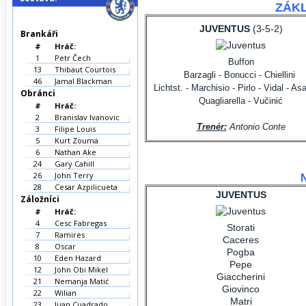
ZÁKL
JUVENTUS
(3-5-2)
Brankáři
#
Hráč:
1
Petr Čech
Buffon
13
Thibaut Courtois
Barzagli -
Bonucci -
Chiellini
46
Jamal Blackman
Lichtst.
-
Marchisio
- Pirlo - Vidal - A
Obránci
Quagliarella - Vučinić
#
Hráč:
2
Branislav Ivanovic
Trenér:
Antonio Conte
3
Filipe Louis
5
Kurt Zouma
6
Nathan Ake
24
Gary Cahill
26
John Terry
28
Cesar Azpilicueta
JUVENTUS
Záložníci
#
Hráč:
4
Cesc Fabregas
Storati
7
Ramires
Caceres
8
Oscar
Pogba
10
Eden Hazard
Pepe
12
John Obi Mikel
Giaccherini
21
Nemanja Matić
Giovinco
22
Wilian
Matri
23
Juan Cuadrado