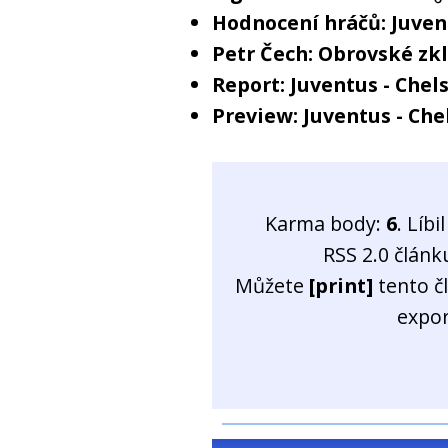
Hodnocení hráčů: Juven
Petr Čech: Obrovské zk
Report: Juventus - Chels
Preview: Juventus - Che
Karma body:
6
. Líb
RSS 2.0 člán
Můžete
[print]
tento č
expo