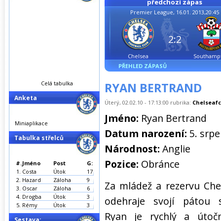
předchozí zápas
Premier League, 16.01. 2013,20:45
2:2
Chelsea
Southamp
PŘEHLED ZÁPASŮ
Celá tabulka
RYAN BERTRAND
Anketa
Úterý, 02.02.10 - 17:13:00 rubrika:
Chelseafc
Jméno:
Ryan Bertrand
Miniaplikace
Datum narození:
5. srpe
Tabulka střelců
Národnost:
Anglie
Pozice:
Obránce
#.
Jméno
Post
G:
1.
Costa
Útok
17
2.
Hazard
Záloha
9
Za mládež a rezervu Che
3.
Oscar
Záloha
6
4.
Drogba
Útok
3
odehraje svojí pátou 
5.
Rémy
Útok
3
Ryan je rychlý a útoč
Sestava: