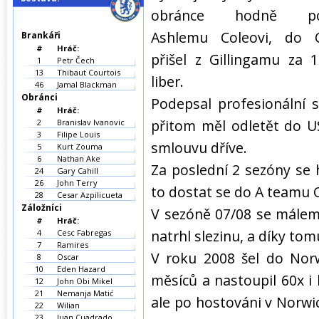
obránce hodně po
Ashlemu Coleovi, do C
Brankáři
#
Hráč:
přišel z Gillingamu za 
1
Petr Čech
13
Thibaut Courtois
liber.
46
Jamal Blackman
Obránci
Podepsal profesionální 
#
Hráč:
přitom měl odletět do U
2
Branislav Ivanovic
3
Filipe Louis
smlouvu dříve.
5
Kurt Zouma
6
Nathan Ake
Za poslední 2 sezóny se 
24
Gary Cahill
26
John Terry
to dostat se do A teamu 
28
Cesar Azpilicueta
Záložníci
V sezóně 07/08 se málem p
#
Hráč:
natrhl slezinu, a díky to
4
Cesc Fabregas
7
Ramires
V roku 2008 šel do Norw
8
Oscar
10
Eden Hazard
měsíců a nastoupil 60x i 
12
John Obi Mikel
21
Nemanja Matić
ale po hostováni v Norwic
22
Wilian
23
Juan Cuadrado