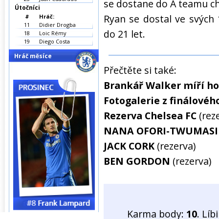
se dostane do A teamu ch
Útočníci
Ryan se dostal ve svých 
#
Hráč:
11
Didier Drogba
do 21 let.
18
Loic Rémy
19
Diego Costa
Hráč měsíce
Přečtěte si také:
Brankář Walker míří ho
Fotogalerie z finálovéh
Rezerva Chelsea FC
(rez
NANA OFORI-TWUMASI
JACK CORK
(rezerva)
BEN GORDON
(rezerva)
Karma body:
10
. Líb