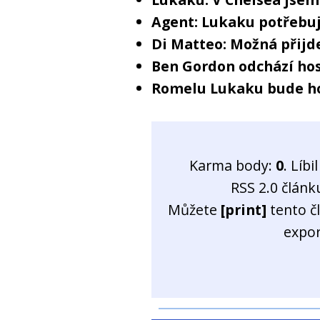
Agent: Lukaku potřebuj
Di Matteo: Možná přijd
Ben Gordon odchází ho
Romelu Lukaku bude ho
Karma body:
0
. Líb
RSS 2.0 člán
Můžete
[print]
tento č
expo