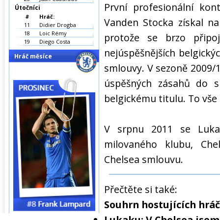
První profesionální ko
Útočníci
#
Hráč:
Vanden Stocka získal na
11
Didier Drogba
18
Loic Rémy
protože se brzo připo
19
Diego Costa
nejúspěšnějších belgick
Hráč měsíce
smlouvy. V sezoně 2009/1
úspěšných zásahů do s
belgickému titulu. To vše 
V srpnu 2011 se Luka
milovaného klubu, Che
Chelsea smlouvu.
Přečtěte si také:
Souhrn hostujících hrá
Lukaku: V Chelsea jsem 