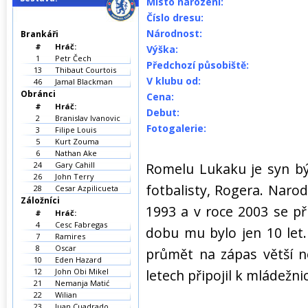
Místo narození:
Číslo dresu:
Národnost:
Brankáři
#
Hráč:
Výška:
1
Petr Čech
Předchozí působiště:
13
Thibaut Courtois
V klubu od:
46
Jamal Blackman
Obránci
Cena:
#
Hráč:
Debut:
2
Branislav Ivanovic
Fotogalerie:
3
Filipe Louis
5
Kurt Zouma
6
Nathan Ake
24
Gary Cahill
Romelu Lukaku je syn bý
26
John Terry
fotbalisty, Rogera. Narod
28
Cesar Azpilicueta
Záložníci
1993 a v roce 2003 se při
#
Hráč:
4
Cesc Fabregas
dobu mu bylo jen 10 let
7
Ramires
8
Oscar
průmět na zápas větší n
10
Eden Hazard
12
John Obi Mikel
letech připojil k mládežn
21
Nemanja Matić
22
Wilian
23
Juan Cuadrado