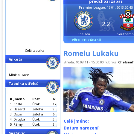
předchozí zápas
Premier League, 16.01. 2013,20:45
2:2
Chelsea
Southamp
PŘEHLED ZÁPASŮ
Celá tabulka
Romelu Lukaku
Anketa
Středa, 10.08.11 - 15:00:00 rubrika:
Chelseaf
Miniaplikace
Tabulka střelců
#.
Jméno
Post
G:
1.
Costa
Útok
17
2.
Hazard
Záloha
9
3.
Oscar
Záloha
6
4.
Drogba
Útok
3
Celé jméno:
5.
Rémy
Útok
3
Datum narození:
Sestava: