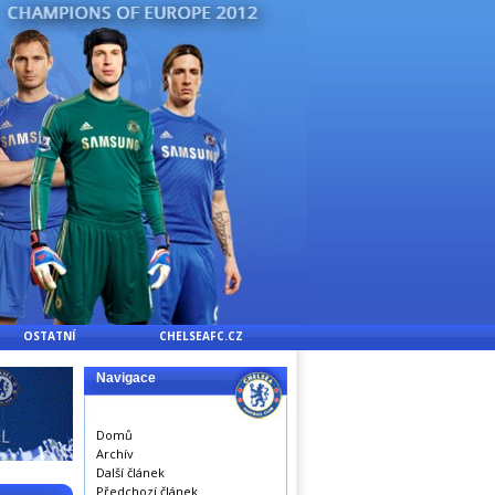
OSTATNÍ
CHELSEAFC.CZ
Navigace
Domů
Archív
Další článek
Předchozí článek