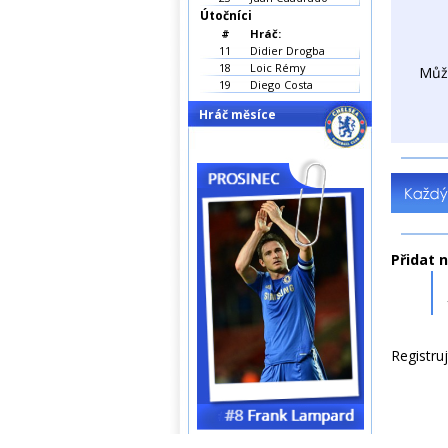
Útočníci
#
Hráč:
11
Didier Drogba
18
Loic Rémy
Můž
19
Diego Costa
Hráč měsíce
Přidat 
Registru