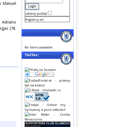
an Manuel
sdílený počítač
Registruj se!
, Adriano
egas (78.
No items available
Tlačítka: