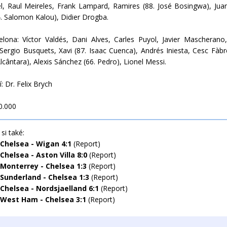
l, Raul Meireles, Frank Lampard, Ramires (88. José Bosingwa), Ju
. Salomon Kalou), Didier Drogba.
lona: Víctor Valdés, Dani Alves, Carles Puyol, Javier Mascherano
 Sergio Busquets, Xavi (87. Isaac Cuenca), Andrés Iniesta, Cesc Fàbr
lcântara), Alexis Sánchez (66. Pedro), Lionel Messi.
: Dr. Felix Brych
40.000
si také:
 Chelsea - Wigan 4:1
(Report)
Chelsea - Aston Villa 8:0
(Report)
 Monterrey - Chelsea 1:3
(Report)
 Sunderland - Chelsea 1:3
(Report)
 Chelsea - Nordsjaelland 6:1
(Report)
 West Ham - Chelsea 3:1
(Report)