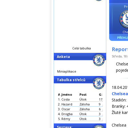
Pr
Che
PŘEHL
Report
Celá tabulka
Středa, 18.
Anketa
Chels
pojed
Miniaplikace
Tabulka střelců
18.04.201
Chelsea
#.
Jméno
Post
G:
1.
Costa
Útok
17
Stadión:
2.
Hazard
Záloha
9
Branky: 
3.
Oscar
Záloha
6
Žluté ka
4.
Drogba
Útok
3
5.
Rémy
Útok
3
Chelsea 
Sestava: