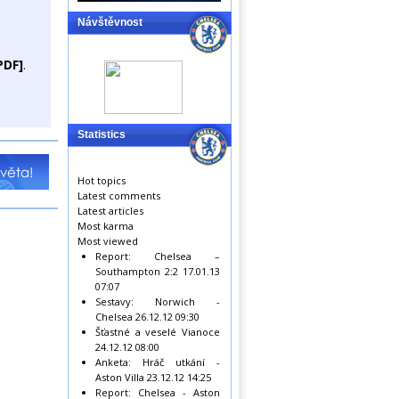
Návštěvnost
PDF]
.
Statistics
Hot topics
Latest comments
Latest articles
Most karma
Most viewed
Report: Chelsea –
Southampton 2:2
17.01.13
07:07
Sestavy: Norwich -
Chelsea
26.12.12 09:30
Šťastné a veselé Vianoce
24.12.12 08:00
Anketa: Hráč utkání -
Aston Villa
23.12.12 14:25
Report: Chelsea - Aston