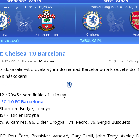
předchozí zápas
příští zápas
emier League, 16.01. 2013,20:45
Premier League, 20.01.2013,14:
2:2
-:-
lsea
Southampton
Chelsea
Ars
ED ZÁPASŮ
TABULKA PL
: Chelsea 1:0 Barcelona
04.12 - 22:01:58 rubrika:
Mužstvo
Přečteno: 3572x - p
ea dokázala vybojovala výhru doma nad Barcelonou a k odvetě do 
e s náskokem!
2 • 20:45 • semifinále - 1. zápasy
 FC 1:0 FC Barcelona
 Stamford Bridge, Londýn
45+2. Didier Drogba
rty. 9. Ramires, 86. Didier Drogba - 71. Pedro, 76. Sergio Busquets
FC: Petr Čech, Branislav Ivanović, Gary Cahill, John Terry, Ashley C