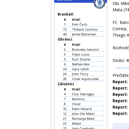
Obi Mike
Mata (74
Brankáři
#
Hráč:
FC Barce
1
Petr Čech
Correia,
13
Thibaut Courtois
46
Jamal Blackman
Thiago A
Obránci
#
Hráč:
Rozhodčí
2
Branislav Ivanovic
3
Filipe Louis
5
Kurt Zouma
Diváci: 
6
Nathan Ake
24
Gary Cahill
26
John Terry
Přečtěte 
28
Cesar Azpilicueta
Report:
Záložníci
Report: 
#
Hráč:
Report:
4
Cesc Fabregas
7
Ramires
Report:
8
Oscar
Report:
10
Eden Hazard
Report:
12
John Obi Mikel
21
Nemanja Matić
22
Wilian
23
Juan Cuadrado