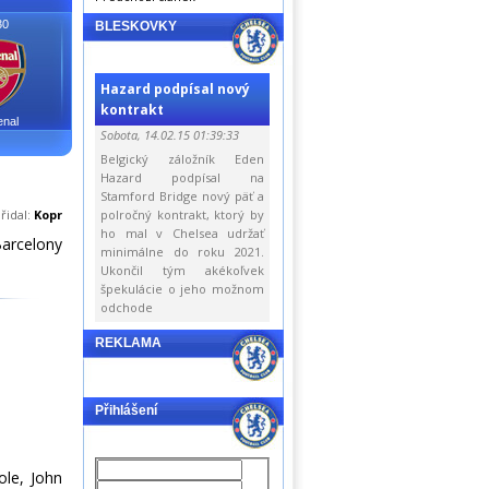
30
BLESKOVKY
Hazard podpísal nový
kontrakt
enal
Sobota, 14.02.15 01:39:33
Belgický záložník Eden
Hazard podpísal na
Stamford Bridge nový päť a
řidal:
Kopr
polročný kontrakt, ktorý by
ho mal v Chelsea udržať
Barcelony
minimálne do roku 2021.
Ukončil tým akékoľvek
špekulácie o jeho možnom
odchode
REKLAMA
Přihlášení
ole, John