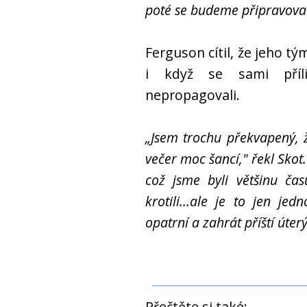
poté se budeme připravovat
Ferguson cítil, že jeho t
i když se sami příl
nepropagovali.
„Jsem trochu překvapený, ž
večer moc šancí," řekl Skot.
což jsme byli většinu ča
krotili...ale je to jen j
opatrní a zahrát příští úterý
Přečtěte si také: