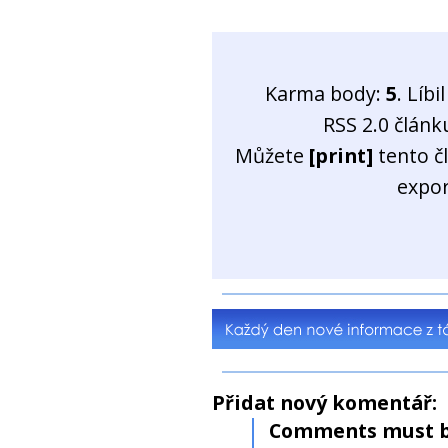
Karma body:
5
. Líb
RSS 2.0 člán
Můžete
[print]
tento č
expo
Přidat nový komentář:
Comments must b