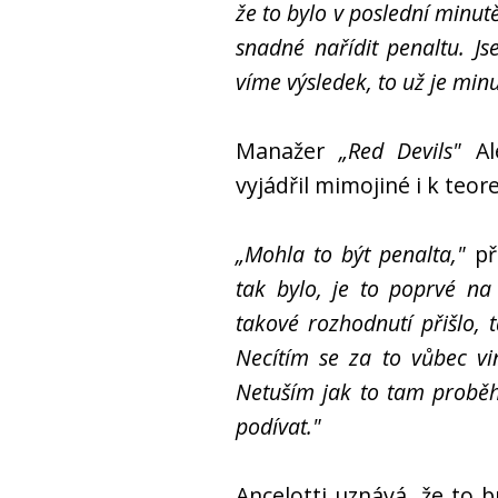
že to bylo v poslední minu
snadné nařídit penaltu. Js
víme výsledek, to už je minu
Manažer
„Red Devils"
Al
vyjádřil mimojiné i k teor
„Mohla to být penalta,"
při
tak bylo, je to poprvé na
takové rozhodnutí přišlo, 
Necítím se za to vůbec vi
Netuším jak to tam proběh
podívat."
Ancelotti uznává, že to 