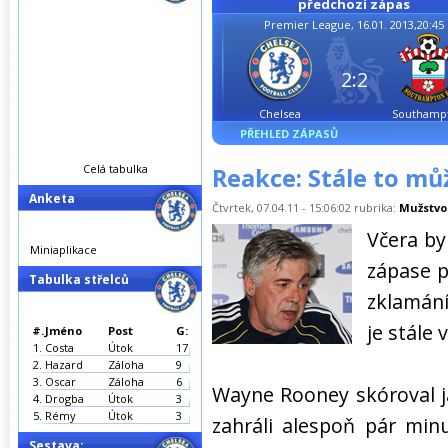
předchozí zápas
Premier League, 16.01. 2013,20:45
2:2
Chelsea
Southamp
PŘEHLED ZÁPASŮ
Celá tabulka
Reakce: Stále to m
Anketa
Čtvrtek, 07.04.11 - 15:06:02 rubrika:
Mužstvo
Včera b
Miniaplikace
zápase p
Tabulka střelců
zklamání
je stále 
#.
Jméno
Post
G:
1.
Costa
Útok
17
2.
Hazard
Záloha
9
3.
Oscar
Záloha
6
Wayne Rooney skóroval jak
4.
Drogba
Útok
3
5.
Rémy
Útok
3
zahráli alespoň pár minu
Sestava: