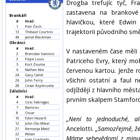
Drogba trefujíc tyč, F
zastavena na brankové
Brankáři
hlavičkou, které Edwin
#
Hráč:
1
Petr Čech
trajektorii původního smě
13
Thibaut Courtois
46
Jamal Blackman
Obránci
#
Hráč:
V nastaveném čase měli 
2
Branislav Ivanovic
3
Filipe Louis
Patriceho Evry, který mo
5
Kurt Zouma
červenou kartou. Jenže r
6
Nathan Ake
24
Gary Cahill
všichni ostatní a faul 
26
John Terry
28
Cesar Azpilicueta
odjíždějí z hlavního měs
Záložníci
#
Hráč:
prvním skalpem Stamford
4
Cesc Fabregas
7
Ramires
8
Oscar
„Není to jednoduché, a
10
Eden Hazard
12
John Obi Mikel
Ancelotti.
„Samozřejmě, že
21
Nemanja Matić
22
Wilian
Máme sebevědomí z minul
23
Juan Cuadrado