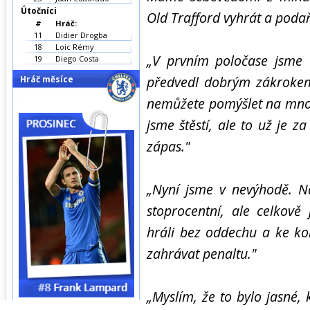
Útočníci
Old Trafford vyhrát a podař
#
Hráč:
11
Didier Drogba
18
Loic Rémy
„V prvním poločase jsme t
19
Diego Costa
předvedl dobrým zákrokem
Hráč měsíce
nemůžete pomýšlet na mnoh
jsme štěstí, ale to už je 
zápas."
„Nyní jsme v nevýhodě. N
stoprocentní, ale celkově 
hráli bez oddechu a ke ko
zahrávat penaltu."
„Myslím, že to bylo jasné, 