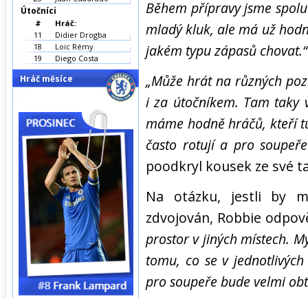
Během přípravy jsme spolu 
Útočníci
#
Hráč:
mladý kluk, ale má už hodně
11
Didier Drogba
18
Loic Rémy
jakém typu zápasů chovat.“
19
Diego Costa
„Může hrát na různých pozi
Hráč měsíce
i za útočníkem. Tam taky 
máme hodně hráčů, kteří tut
často rotují a pro soupeře
poodkryl kousek ze své ta
Na otázku, jestli by m
zdvojován, Robbie odpov
prostor v jiných místech. 
tomu, co se v jednotlivých
pro soupeře bude velmi obt