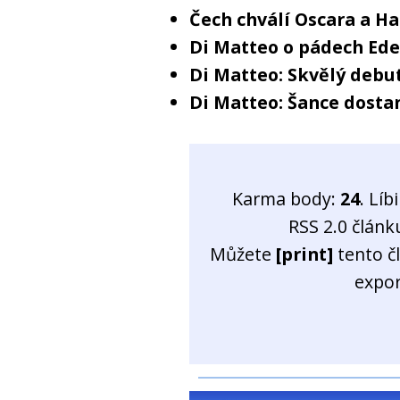
Čech chválí Oscara a H
Di Matteo o pádech Ed
Di Matteo: Skvělý debu
Di Matteo: Šance dostan
Karma body:
24
. Líb
RSS 2.0 člán
Můžete
[print]
tento č
expo