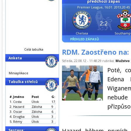
předchozí zápas
Premier League, 16.01. 2013,20:45
2:2
Chelsea
Southamp
PŘEHLED ZÁPASŮ
Celá tabulka
RDM. Zaostřeno na:
Anketa
Středa, 22.08.12 - 11:48:29 rubrika:
Mužstvo
Poté, c
Miniaplikace
Edena 
Tabulka střelců
Wiganem
nebud
#.
Jméno
Post
G:
1.
Costa
Útok
17
přizpůso
2.
Hazard
Záloha
9
3.
Oscar
Záloha
6
4.
Drogba
Útok
3
5.
Rémy
Útok
3
Hazard během prvních
Sestava: