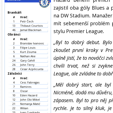
zajistil oba góly Blues a 
Brankáři
na DW Stadium. Manažer 
#
Hráč:
1
Petr Čech
mít sebemenší problém 
13
Thibaut Courtois
stylu Premier League.
46
Jamal Blackman
Obránci
#
Hráč:
„Byl to dobrý debut. Bylo 
2
Branislav Ivanovic
3
Filipe Louis
zkoušet první kroky v Pr
5
Kurt Zouma
6
Nathan Ake
úplně jistí, že to nováčci z
24
Gary Cahill
chvíli trvat, než si zvy
26
John Terry
28
Cesar Azpilicueta
League, ale zvládne to dobř
Záložníci
#
Hráč:
4
Cesc Fabregas
„Měl dobrý start, ale byl
7
Ramires
8
Oscar
Nicméně, dodá mu důvěru,
10
Eden Hazard
zápasem. Byl to pro něj př
12
John Obi Mikel
21
Nemanja Matić
rychle. Je to silný kluk, 
22
Wilian
23
Juan Cuadrado