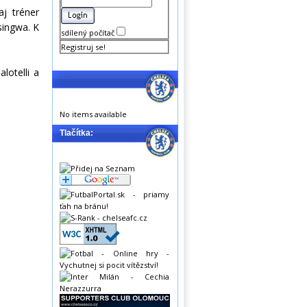
j tréner
singwa. K
sdílený počítač
Registruj se!
lotelli a
No items available
Tlačítka: