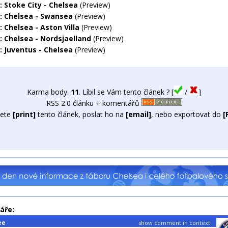
: Stoke City - Chelsea
(Preview)
: Chelsea - Swansea
(Preview)
 Chelsea - Aston Villa
(Preview)
: Chelsea - Nordsjaelland
(Preview)
: Juventus - Chelsea
(Preview)
Karma body:
11
. Líbil se Vám tento článek ? [
/
]
RSS 2.0 článku + komentářů
ete
[print]
tento článek, poslat ho na
[email]
, nebo exportovat do
[
áře:
ee
show comment in context