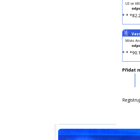
Už se těší
odpo
* * *82.
Vas
Místo An
odpo
* * *90.
Přidat 
Registru