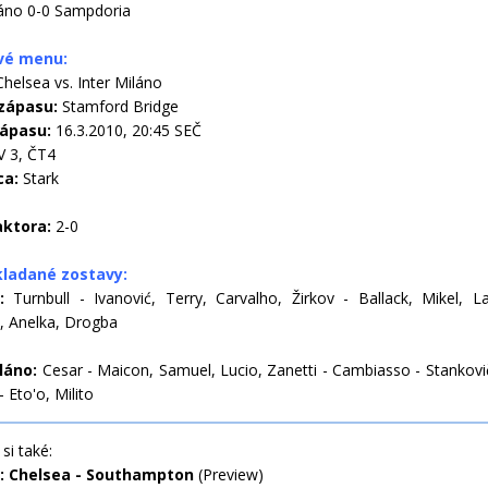
láno 0-0 Sampdoria
vé menu:
Chelsea vs. Inter Miláno
zápasu:
Stamford Bridge
zápasu:
16.3.2010, 20:45 SEČ
V 3, ČT4
ca:
Stark
aktora:
2-0
ladané zostavy:
a:
Turnbull - Ivanović, Terry, Carvalho, Žirkov - Ballack, Mikel, 
, Anelka, Drogba
iláno:
Cesar - Maicon, Samuel, Lucio, Zanetti - Cambiasso - Stankovi
- Eto'o, Milito
si také:
: Chelsea - Southampton
(Preview)