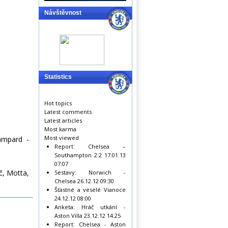
Návštěvnost
Statistics
Hot topics
Latest comments
Latest articles
Most karma
Most viewed
Lampard -
Report: Chelsea –
Southampton 2:2
17.01.13
07:07
č, Motta,
Sestavy: Norwich -
Chelsea
26.12.12 09:30
Šťastné a veselé Vianoce
24.12.12 08:00
Anketa: Hráč utkání -
Aston Villa
23.12.12 14:25
Report: Chelsea - Aston