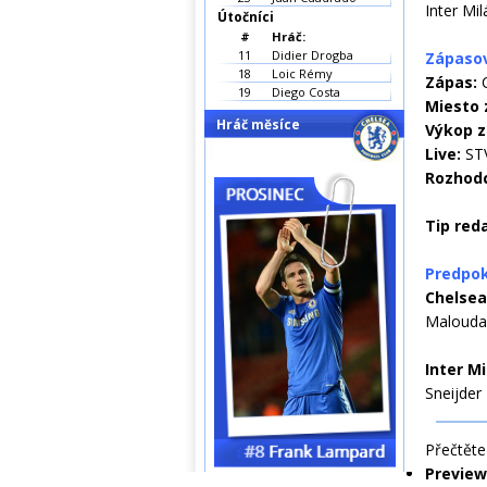
Inter Mi
Útočníci
#
Hráč:
11
Didier Drogba
Zápaso
18
Loic Rémy
Zápas:
19
Diego Costa
Miesto 
Hráč měsíce
Výkop 
Live:
ST
Rozhod
Tip red
Predpok
Chelse
Malouda
Inter M
Sneijder 
Přečtěte 
Preview