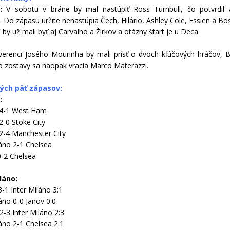
a:
V sobotu v bráne by mal nastúpiť Ross Turnbull, čo potvrdil a
i. Do zápasu určite nenastúpia Čech, Hilário, Ashley Cole, Essien a Bo
í by už mali byť aj Carvalho a Žirkov a otázny štart je u Deca.
verenci Josého Mourinha by mali prísť o dvoch kľúčových hráčov, Ba
o zostavy sa naopak vracia Marco Materazzi.
ých päť zápasov:
:
 4-1 West Ham
2-0 Stoke City
2-4 Manchester City
láno 2-1 Chelsea
0-2 Chelsea
láno:
3-1 Inter Miláno 3:1
láno 0-0 Janov 0:0
2-3 Inter Miláno 2:3
láno 2-1 Chelsea 2:1