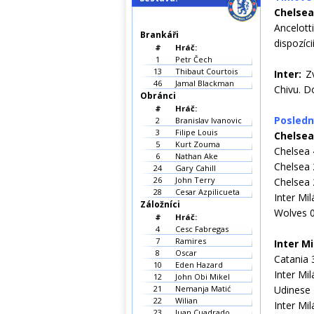
Chelse
Ancelott
Brankáři
dispozíci
#
Hráč:
1
Petr Čech
13
Thibaut Courtois
Inter:
Z
46
Jamal Blackman
Chivu. D
Obránci
#
Hráč:
Posledn
2
Branislav Ivanovic
3
Filipe Louis
Chelsea
5
Kurt Zouma
Chelsea
6
Nathan Ake
Chelsea 
24
Gary Cahill
26
John Terry
Chelsea 
28
Cesar Azpilicueta
Inter Mi
Záložníci
Wolves 
#
Hráč:
4
Cesc Fabregas
7
Ramires
Inter Mi
8
Oscar
Catania 
10
Eden Hazard
Inter Mi
12
John Obi Mikel
21
Nemanja Matić
Udinese 
22
Wilian
Inter Mi
23
Juan Cuadrado