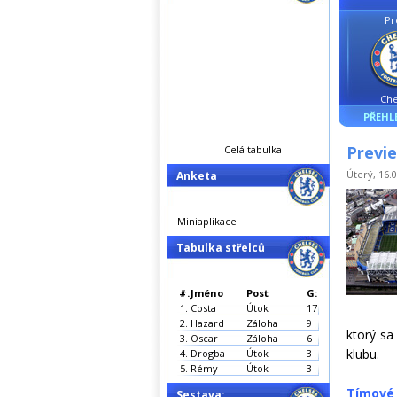
Pr
Che
PŘEHL
Previe
Celá tabulka
Úterý, 16.0
Anketa
Miniaplikace
Tabulka střelců
#.
Jméno
Post
G:
1.
Costa
Útok
17
2.
Hazard
Záloha
9
ktorý sa
3.
Oscar
Záloha
6
klubu.
4.
Drogba
Útok
3
5.
Rémy
Útok
3
Tímové 
Sestava: