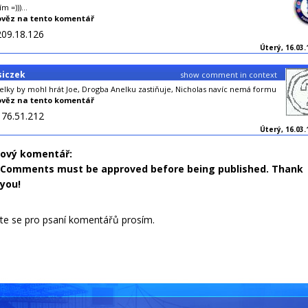
m =)))...
věz na tento komentář
209.18.126
Úterý, 16.03.
siczek
show comment in context
elky by mohl hrát Joe, Drogba Anelku zastiňuje, Nicholas navíc nemá formu
věz na tento komentář
176.51.212
Úterý, 16.03.
nový komentář:
Comments must be approved before being published. Thank
you!
jte se pro psaní komentářů prosím.