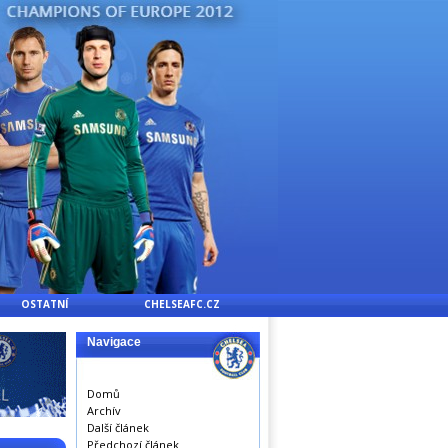
OSTATNÍ
CHELSEAFC.CZ
Navigace
Domů
Archív
Další článek
Předchozí článek