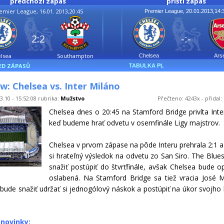
předchozí zápas
příští zápas
emier League, 16.01. 2013,20:45
Premier League, 20.01.2013,14:
2:2
-:-
lsea
Southampton
Chelsea
Ars
ED ZÁPASŮ
TABULKA PL
w: Chelsea vs. Inter Miláno
3.10 - 15:52:08 rubrika:
Mužstvo
Přečteno: 4243x - přidal:
Chelsea dnes o 20:45 na Stamford Bridge privíta Inte
keď budeme hrať odvetu v osemfinále Ligy majstrov.
Chelsea v prvom zápase na pôde Interu prehrala 2:1 a
si hrateľný výsledok na odvetu zo San Siro. The Blue
snažiť postúpiť do štvrťfinále, avšak Chelsea bude o
oslabená. Na Stamford Bridge sa tiež vracia José 
 bude snažiť udržať si jednogólový náskok a postúpiť na úkor svojho
novinky: