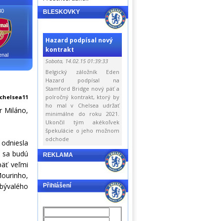
30
BLESKOVKY
Hazard podpísal nový
kontrakt
enal
Sobota, 14.02.15 01:39:33
Belgický záložník Eden
Hazard podpísal na
Stamford Bridge nový päť a
chelsea11
polročný kontrakt, ktorý by
ho mal v Chelsea udržať
r Miláno,
minimálne do roku 2021.
Ukončil tým akékoľvek
špekulácie o jeho možnom
odchode
 odniesla
s sa budú
REKLAMA
päť veľmi
Mourinho,
 bývalého
Přihlášení