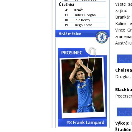
Všetci s
Útočníci
#
Hráč:
zajtra.
11
Didier Drogba
Brankár 
18
Loic Rémy
Kalinic 
19
Diego Costa
Vince Gr
Hráč měsíce
zraneni
Austráli
Chelsea
Drogba,
Blackb
Pedersen
Výkop:
1
Štadión