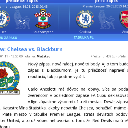
předchozí zápas
příští zápas
emier League, 16.01. 2013,20:45
Premier League, 20.01.2013,14:
2:2
-:-
lsea
Southampton
Chelsea
Ars
ED ZÁPASŮ
TABULKA PL
w: Chelsea vs. Blackburn
01.11 - 13:50:00 rubrika:
Mužstvo
Přečteno: 4395x - přidal
Nový zápas, nová nádej, nové tri body. Aj o tom bude 
zápas s Blackburnom. Je tu príležitosť napraviť s
reputáciu, tak ju poďme využiť.
Carlo Ancelotti má dôvod na obavy. Síce sa podar
zverencom v poslednom zápase FA Cupu deklasovať 
v lige zápasíme výkonmi už tretí mesiac. Deväť zápas
o. Katastrofálna štatistika, akoby nepatrila Chelsea, bohužiaľ, máme
. Piate miesto v tabuľke Premier League, strata deviatich bodov
er United, a to už vôbec nehovoriac o tom, že Red Devils majú e
dobru.