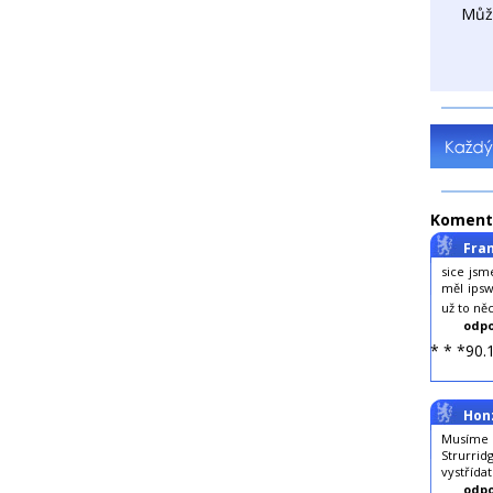
Můž
Koment
Fra
sice jsm
měl ipsw
už to ně
odpo
* * *90.
Hon
Musíme j
Strurrid
vystřídat
odpo