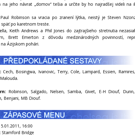
a na jeho návrat „domov“ tešia a určite by ho najradšej videli na i
Paul Robinson sa vracia po zranení lýtka, neistý je Steven Nzonz
je späť po karetnom treste.
ella, Keith Andrews a Phil Jones do zajtrajšieho stretnutia nezasia
am, Brett Emerton z dôvodu medzinárodných povinností, repr
u na Ázijskom pohári.
:
Cech, Bosingwa, Ivanovic, Terry, Cole, Lampard, Essien, Ramires,
 Malouda.
urn:
Robinson, Salgado, Nelsen, Samba, Givet, E-H Diouf, Dunn,
, Benjani, MB Diouf.
5.01.2011, 16:00
:
Stamford Bridge