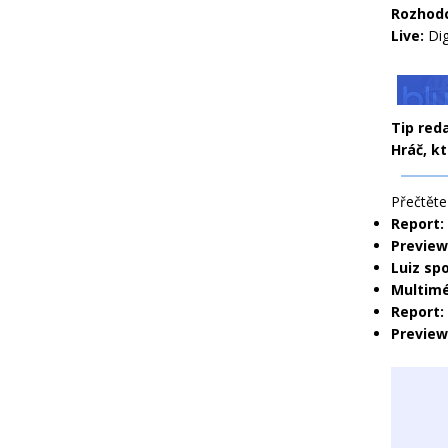
Rozhod
Live:
Dig
Tip red
Hráč, kt
Přečtěte 
Report:
Preview
Luiz sp
Multimé
Report:
Preview