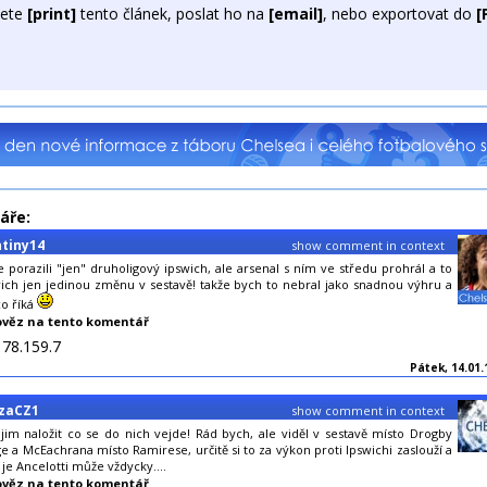
ete
[print]
tento článek, poslat ho na
[email]
, nebo exportovat do
[
áře:
ntiny14
show comment in context
e porazili "jen" druholigový ipswich, ale arsenal s ním ve středu prohrál a to
ich jen jedinou změnu v sestavě! takže bych to nebral jako snadnou výhru a
co říká
věz na tento komentář
178.159.7
Pátek, 14.01.
zaCZ1
show comment in context
im naložit co se do nich vejde! Rád bych, ale viděl v sestavě místo Drogby
ge a McEachrana místo Ramirese, určitě si to za výkon proti Ipswichi zaslouží a
 je Ancelotti může vždycky....
věz na tento komentář