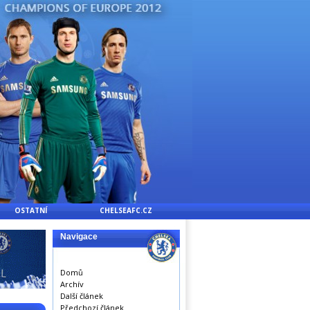
OSTATNÍ
CHELSEAFC.CZ
Navigace
Domů
Archív
Další článek
Předchozí článek