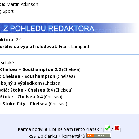
ca:
Martin Atkinson
i Sport
aktora:
2:0
orého sa vyplatí sledovať:
Frank Lampard
si také:
 Chelsea – Southampton 2:2
(Chelsea)
: Chelsea - Southampton
(Chelsea)
okojný s výsledkom
(Chelsea)
diá: Stoke - Chelsea 0:4
(Chelsea)
 Stoke - Chelsea 0:4
(Chelsea)
: Stoke City - Chelsea
(Chelsea)
Karma body:
9
. Líbil se Vám tento článek ? [
/
]
RSS 2.0 článku + komentářů