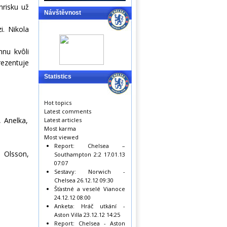
hrisku už
Návštěvnost
i. Nikola
hnu kvôli
ezentuje
Statistics
Hot topics
Latest comments
 Anelka,
Latest articles
Most karma
Most viewed
Report: Chelsea –
 Olsson,
Southampton 2:2
17.01.13
07:07
Sestavy: Norwich -
Chelsea
26.12.12 09:30
Šťastné a veselé Vianoce
24.12.12 08:00
Anketa: Hráč utkání -
Aston Villa
23.12.12 14:25
Report: Chelsea - Aston