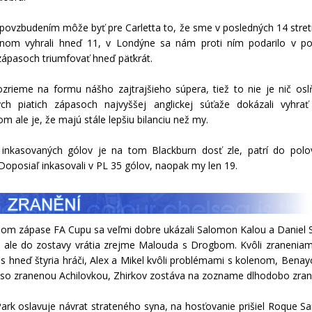
ovzbudením môže byť pre Carletta to, že sme v posledných 14 stret
rnom vyhrali hneď 11, v Londýne sa nám proti ním podarilo v po
 zápasoch triumfovať hneď päťkrát.
zrieme na formu nášho zajtrajšieho súpera, tiež to nie je nič osl
ch piatich zápasoch najvyššej anglickej súťaže dokázali vyhrať
m ale je, že majú stále lepšiu bilanciu než my.
inkasovaných gólov je na tom Blackburn dosť zle, patrí do polo
 Doposiaľ inkasovali v PL 35 gólov, naopak my len 19.
om zápase FA Cupu sa veľmi dobre ukázali Salomon Kalou a Daniel S
a ale do zostavy vrátia zrejme Malouda s Drogbom. Kvôli zranenia
s hneď štyria hráči, Alex a Mikel kvôli problémami s kolenom, Benay
 so zranenou Achilovkou, Zhirkov zostáva na zozname dlhodobo zran
rk oslavuje návrat strateného syna, na hosťovanie prišiel Roque Sa