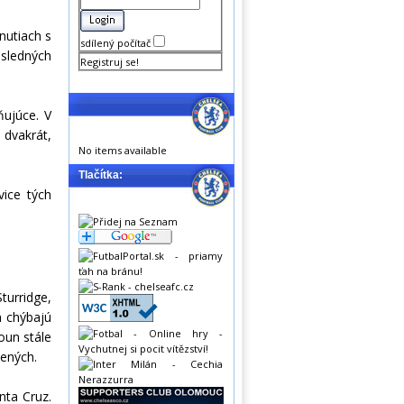
nutiach s
sdílený počítač
sledných
Registruj se!
ňujúce. V
 dvakrát,
No items available
Tlačítka:
vice tých
turridge,
m chýbajú
oun stále
ených.
nta Cruz.