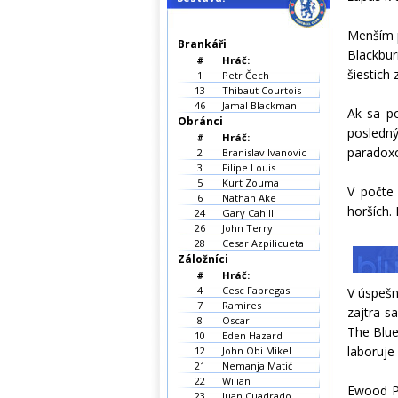
Menším p
Brankáři
Blackbu
#
Hráč:
šiestich
1
Petr Čech
13
Thibaut Courtois
46
Jamal Blackman
Ak sa po
Obránci
posledný
#
Hráč:
paradoxo
2
Branislav Ivanovic
3
Filipe Louis
5
Kurt Zouma
V počte 
6
Nathan Ake
horších.
24
Gary Cahill
26
John Terry
28
Cesar Azpilicueta
Záložníci
#
Hráč:
4
Cesc Fabregas
V úspešn
7
Ramires
zajtra s
8
Oscar
The Blue
10
Eden Hazard
laboruje
12
John Obi Mikel
21
Nemanja Matić
22
Wilian
Ewood Pa
23
Juan Cuadrado