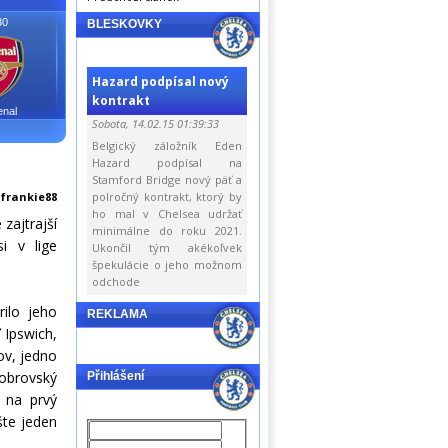
30
BLESKOVKY
Hazard podpísal nový
kontrakt
enal
Sobota, 14.02.15 01:39:33
Belgický záložník Eden
Hazard podpísal na
Stamford Bridge nový päť a
:
frankie88
polročný kontrakt, ktorý by
ho mal v Chelsea udržať
zajtrajší
minimálne do roku 2021.
i v lige
Ukončil tým akékoľvek
špekulácie o jeho možnom
odchode
ilo jeho
REKLAMA
Ipswich,
ov, jedno
 obrovský
Přihlášení
 na prvý
šte jeden