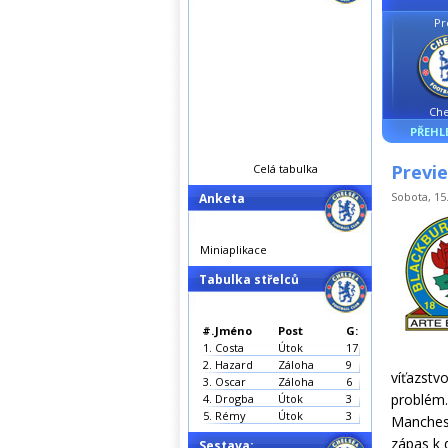
Pr
Che
PŘEHL
Previe
Celá tabulka
Sobota, 15.
Anketa
Miniaplikace
Tabulka střelců
#.
Jméno
Post
G:
1.
Costa
Útok
17
2.
Hazard
Záloha
9
víťazstv
3.
Oscar
Záloha
6
problém
4.
Drogba
Útok
3
5.
Rémy
Útok
3
Manchest
zápas k 
Sestava: