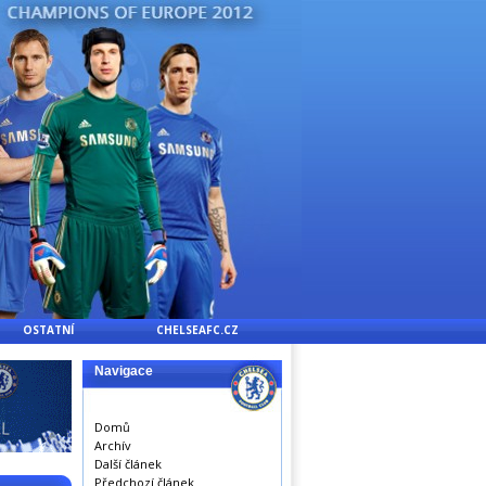
OSTATNÍ
CHELSEAFC.CZ
Navigace
Domů
Archív
Další článek
Předchozí článek