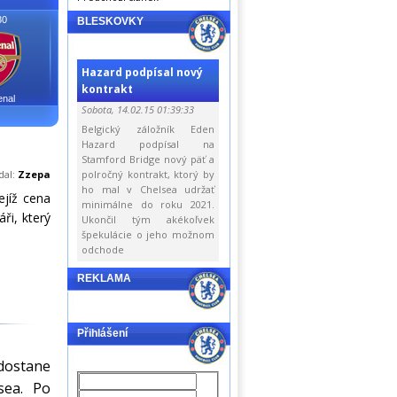
30
BLESKOVKY
Hazard podpísal nový
kontrakt
enal
Sobota, 14.02.15 01:39:33
Belgický záložník Eden
Hazard podpísal na
Stamford Bridge nový päť a
dal:
Zzepa
polročný kontrakt, ktorý by
ho mal v Chelsea udržať
ejíž cena
minimálne do roku 2021.
ři, který
Ukončil tým akékoľvek
špekulácie o jeho možnom
odchode
REKLAMA
Přihlášení
 dostane
sea. Po