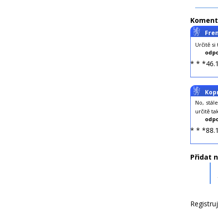
Koment
Fre
Určitě si
odpo
* * *46.
Kop
No, stál
určitě t
odpo
* * *88.
Přidat 
Registru