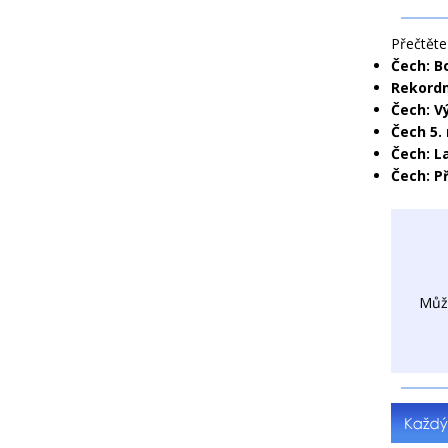
Přečtěte 
Čech: Bo
Rekordm
Čech: V
Čech 5.
Čech: L
Čech: P
Můž