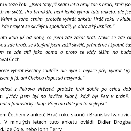
ní vítěze řekl:
„Jsem tady již sedm let a hraji zde s hráči, kteří jso
ch na světě. Pro brankáře není lehké vyhrát tuto anketu, ale j
. Velmi si toho cením, protože vyhrát anketu Hráč roku v klubu
 kde hrajete se skvělými spoluhráči, je obrovský úspěch.“
tento klub již od doby, co jsem zde začal hrát. Navíc se zde cí
ou zde hráči, se kterými jsem zažil skvělé, průměrné i špatné ča
em se zde cítil jako doma a proto se vždy těším na budou
val Čech.
cete vyhrát všechny soutěže, ale nyní si nejvíce přeji vyhrát Lig
jsem ji já, ani Chelsea doposud nevyhrál.“
dost z Petrova vítězství, protože hrál dobře po celou do
i. „
Vždy jsem byl na lavičce klidný, když byl Petr v bráně. 
nál a fantastický chlap. Přeji mu dále jen to nejlepší.“
em Čechem v anketě Hráč roku skončili Branislav Ivanovic 
. V minulých letech tuto anketu ovládli Didier Drogba
, Joe Cole, nebo John Terry.