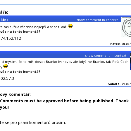
áře:
nkies
show comment in context
 to zasloužil a všechno nejlepší a ať se ti daří
věz na tento komentář
174.152.112
Pátek, 20.05.
r
show comment in context
e si myslím, že to měl dostat Branko Ivanovic, ale když ne Branko, tak Peťa Čech
aky
věz na tento komentář
102.57.3
Sobota, 21.05.1
nový komentář:
Comments must be approved before being published. Thank
you!
jte se pro psaní komentářů prosím.