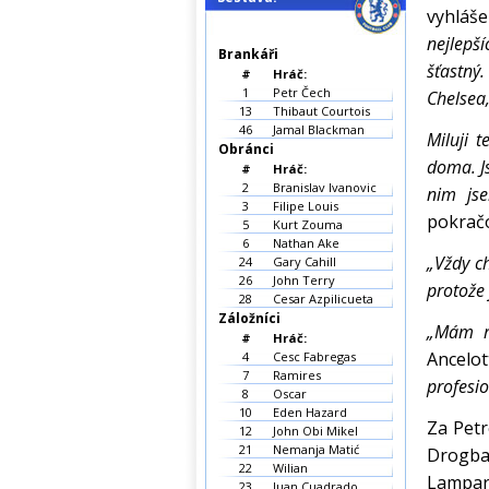
vyhláše
nejlepší
Brankáři
šťastný
#
Hráč:
1
Petr Čech
Chelsea,
13
Thibaut Courtois
46
Jamal Blackman
Miluji 
Obránci
doma. Js
#
Hráč:
2
Branislav Ivanovic
nim js
3
Filipe Louis
pokračo
5
Kurt Zouma
6
Nathan Ake
„Vždy ch
24
Gary Cahill
26
John Terry
protože 
28
Cesar Azpilicueta
Záložníci
„Mám ra
#
Hráč:
Ancelott
4
Cesc Fabregas
7
Ramires
profesio
8
Oscar
10
Eden Hazard
Za Petr
12
John Obi Mikel
21
Nemanja Matić
Drogba
22
Wilian
Lampard
23
Juan Cuadrado