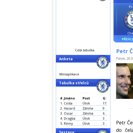
Pr
Che
PŘEHL
Petr Č
Celá tabulka
Pátek, 20.0
Anketa
Miniaplikace
Tabulka střelců
#.
Jméno
Post
G:
1.
Costa
Útok
17
2.
Hazard
Záloha
9
3.
Oscar
Záloha
6
4.
Drogba
Útok
3
Petr Če
5.
Rémy
Útok
3
do čel
Sestava: