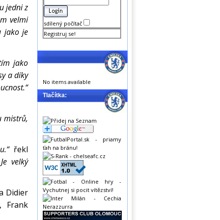
u jedni z
sem velmi
sdílený počítač
 jako je
Registruj se!
tím jako
sy a díky
No items available
cnost.“
Tlačítka:
u mistrů,
bu.“
řekl
Je velký
a Didier
, Frank