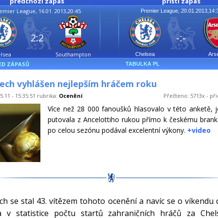
předchozí zápas
příští zápas
emier League, 16.01. 2013,20:45
Premier League, 20.01.2013,14:
2:2
-:-
lsea
Southampton
Chelsea
Ars
ED ZÁPASŮ
TABULKA PL
ech vyhlášen nejlepším hráčem roku
5.11 - 15:35:51 rubrika:
Ocenění
Přečteno: 5713x - při
Více než 28 000 fanoušků hlasovalo v této anketě, j
putovala z Ancelottiho rukou přímo k českému branká
po celou sezónu podával excelentní výkony.
+video
ch se stal 43. vítězem tohoto ocenění a navíc se o víkendu
a v statistice počtu startů zahraničních hráčů za Chel