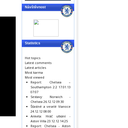
Návštěvnost
Statistics
Hot topics
Latest comments
Latest articles
Most karma
Most viewed
Report: Chelsea –
Southampton 2:2
17.01.13
07:07
Sestavy: Norwich -
Chelsea
26.12.12 09:30
Šťastné a veselé Vianoce
24.12.12 08:00
Anketa: Hráč utkání -
Aston Villa
23.12.12 14:25
Report: Chelsea - Aston