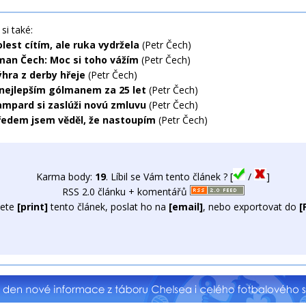
si také:
lest cítím, ale ruka vydržela
(Petr Čech)
an Čech: Moc si toho vážím
(Petr Čech)
ýhra z derby hřeje
(Petr Čech)
 nejlepším gólmanem za 25 let
(Petr Čech)
ampard si zaslúži novú zmluvu
(Petr Čech)
ředem jsem věděl, že nastoupím
(Petr Čech)
Karma body:
19
. Líbil se Vám tento článek ? [
/
]
RSS 2.0 článku + komentářů
ete
[print]
tento článek, poslat ho na
[email]
, nebo exportovat do
[