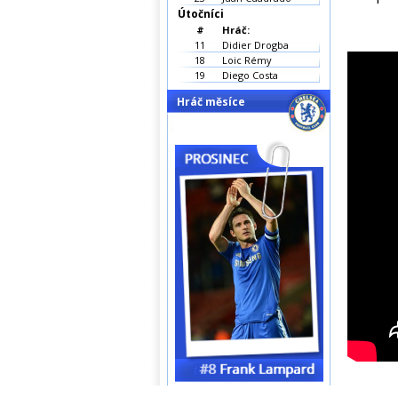
Útočníci
#
Hráč:
11
Didier Drogba
18
Loic Rémy
19
Diego Costa
Hráč měsíce