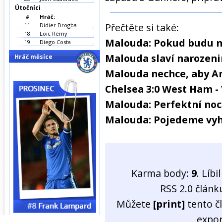
Útočníci
#
Hráč:
Přečtěte si také:
11
Didier Drogba
18
Loic Rémy
Malouda: Pokud budu m
19
Diego Costa
Malouda slaví narozeni
Hráč měsíce
Malouda nechce, aby An
Chelsea 3:0 West Ham - 
Malouda: Perfektní noc
Malouda: Pojedeme vyh
Karma body:
9
. Líb
RSS 2.0 člán
Můžete
[print]
tento č
expo