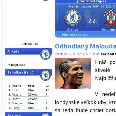
předchozí zápas
Premier League, 16.01. 2013,20:45
2:2
Chelsea
Southamp
PŘEHLED ZÁPASŮ
Celá tabulka
Odhodlaný Malouda 
Anketa
Pátek, 01.10.10 - 17:22:32 rubrika:
Chelseafc
Hráč po
Miniaplikace
skvelé
Tabulka střelců
Najbližši
#.
Jméno
Post
G:
1.
Costa
Útok
17
V nedeľ
2.
Hazard
Záloha
9
3.
Oscar
Záloha
6
londýnske veľkokluby, kto
4.
Drogba
Útok
3
5.
Rémy
Útok
3
sa teda bude chcieť dot
Sestava: