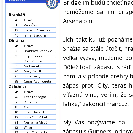
Bridge im budú chcieť nao
nemôžeme sa im prispô
Brankáři
Arsenalom.
#
Hráč:
1
Petr Čech
13
Thibaut Courtois
46
Jamal Blackman
„Ich taktiku už poznám
Obránci
#
Hráč:
Snažia sa stále útočiť, hr
2
Branislav Ivanovic
3
Filipe Louis
veľká výzva, môžeme pora
5
Kurt Zouma
Dôležitosť zápasu snáď
6
Nathan Ake
24
Gary Cahill
nami a v prípade prehry by
26
John Terry
28
Cesar Azpilicueta
zápas proti City, teraz
Záložníci
#
Hráč:
víťaznú vlnu, verím, že
4
Cesc Fabregas
7
Ramires
ľahké,“ zakončil Francúz.
8
Oscar
10
Eden Hazard
12
John Obi Mikel
My Vás pozývame na Liv
21
Nemanja Matić
22
Wilian
zápasu s Gunners, priprav
23
Juan Cuadrado