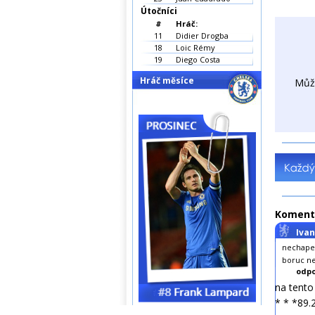
Útočníci
#
Hráč:
11
Didier Drogba
18
Loic Rémy
19
Diego Costa
Hráč měsíce
Můž
Koment
Iva
nechapem
boruc ne
odpo
na tent
* * *89.