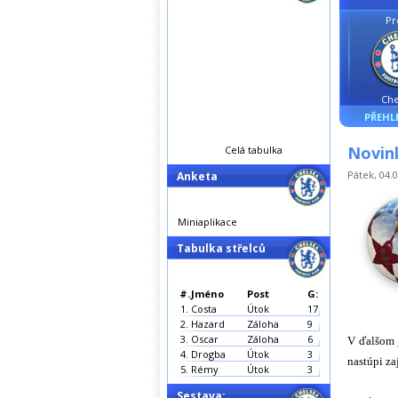
Pr
Che
PŘEHL
Novink
Celá tabulka
Pátek, 04.0
Anketa
Miniaplikace
Tabulka střelců
#.
Jméno
Post
G:
1.
Costa
Útok
17
2.
Hazard
Záloha
9
3.
Oscar
Záloha
6
V ďalšom 
4.
Drogba
Útok
3
nastúpi za
5.
Rémy
Útok
3
Sestava: