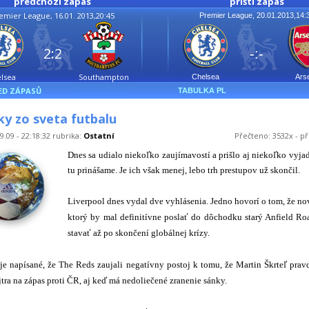
předchozí zápas
příští zápas
emier League, 16.01. 2013,20:45
Premier League, 20.01.2013,14:
2:2
-:-
lsea
Southampton
Chelsea
Ars
ED ZÁPASŮ
TABULKA PL
y zo sveta futbalu
9.09 - 22:18:32 rubrika:
Ostatní
Přečteno: 3532x - př
Dnes sa udialo niekoľko zaujímavostí a prišlo aj niekoľko vyjad
tu prinášame. Je ich však menej, lebo trh prestupov už skončil.
Liverpool dnes vydal dve vyhlásenia. Jedno hovorí o tom, že no
ktorý by mal definitívne poslať do dôchodku starý Anfield Ro
stavať až po skončení globálnej krízy.
je napísané, že The Reds zaujali negatívny postoj k tomu, že Martin Škrteľ pra
jtra na zápas proti ČR, aj keď má nedoliečené zranenie sánky.