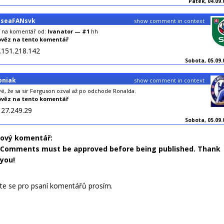
Pátek, 04.09.
lseaFANsvk
show comment in context
 na komentář od:
Ivanator — #1
hh
věz na tento komentář
.151.218.142
Sobota, 05.09.0
oniak
show comment in context
é, že sa sir Ferguson ozval až po odchode Ronalda.
věz na tento komentář
127.249.29
Sobota, 05.09.0
nový komentář:
Comments must be approved before being published. Thank
you!
jte se pro psaní komentářů prosím.