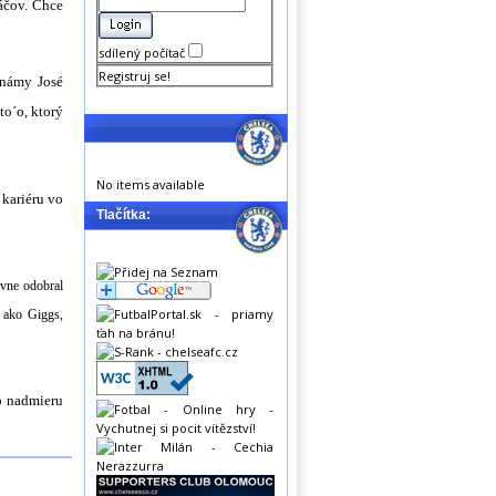
áčov. Chce
sdílený počítač
Registruj se!
známy José
to´o, ktorý
No items available
 kariéru vo
Tlačítka:
ívne odobral
 ako Giggs,
to nadmieru