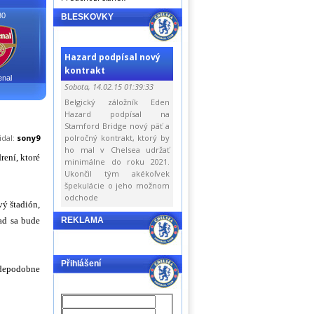
30
BLESKOVKY
Hazard podpísal nový
kontrakt
enal
Sobota, 14.02.15 01:39:33
Belgický záložník Eden
Hazard podpísal na
Stamford Bridge nový päť a
idal:
sony9
polročný kontrakt, ktorý by
ho mal v Chelsea udržať
rení, ktoré
minimálne do roku 2021.
Ukončil tým akékoľvek
špekulácie o jeho možnom
odchode
vý štadión,
ad sa bude
REKLAMA
Přihlášení
vdepodobne