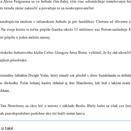
ta Alexa Fergusona sa vo futbale čím ďalej, tým viac udomácňuje simulovanie hr
to trendu rázne zakročiť a považuje to za neakceptovateľné.
 zarabajúcim mužom v talianskom futbale je pre fanúšikov Chelsea už dôverne 
Na svoje konto si ročne pripíše čiastku okolo 11 miliónov eur.
Potom nasleduje
E
dní pripíše o jeden milión menej.
ótskeho futbalového klubu Celtic Glasgow Artur Boruc vyhlásil, že by rád ukončil
rajšom pôsobisku.
esionálny futbalista Dwight Yorke, ktorý minulý rok pôsobil v drese Sunderlandu sa definit
ho dôchodku. Počas bohatej kariéry obliekal aj dres Manchestru, kde hral s takými esami
ckham...
an Nistelrooy sa chce biť o miesto v základe Realu. Biely balet sa však cez le
 tak pravdepodobne podobne ako iní hráči nemá šancu.
si také: