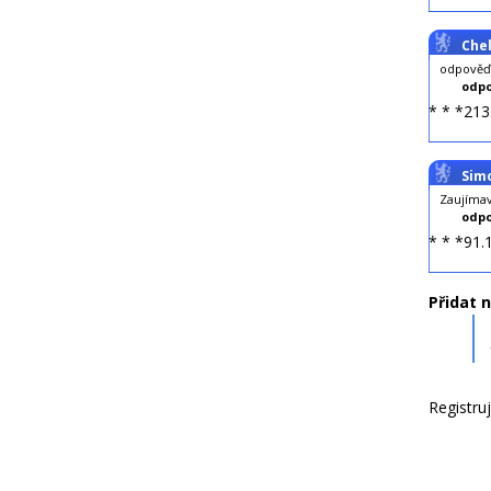
Che
odpověď
odpo
* * *213
Sim
Zaujímav
odpo
* * *91.
Přidat 
Registru