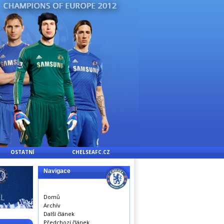
OSTATNÍ
CHELSEAFC.CZ
Navigace
Domů
Archív
Další článek
Předchozí článek