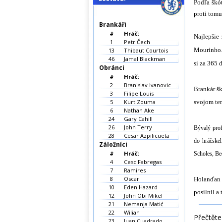
Podľa škó
proti tomu
Brankáři
#
Hráč:
Najlepšie
1
Petr Čech
Mourinho. 
13
Thibaut Courtois
46
Jamal Blackman
si za 365 
Obránci
#
Hráč:
2
Branislav Ivanovic
Brankár šk
3
Filipe Louis
5
Kurt Zouma
svojom te
6
Nathan Ake
24
Gary Cahill
26
John Terry
Bývalý prof
28
Cesar Azpilicueta
do hráčske
Záložníci
#
Hráč:
Scholes, Be
4
Cesc Fabregas
7
Ramires
8
Oscar
Holanďan V
10
Eden Hazard
posilnil a
12
John Obi Mikel
21
Nemanja Matić
22
Wilian
Přečtěte 
23
Juan Cuadrado