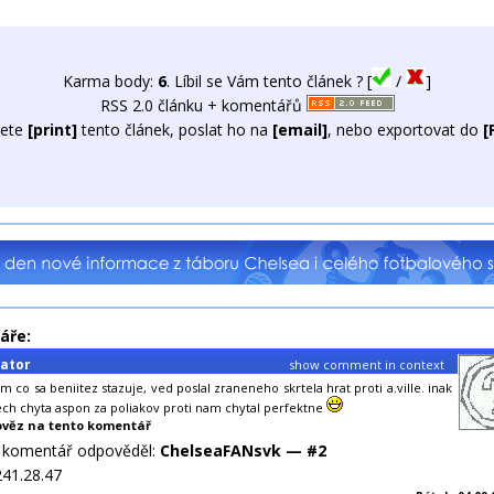
Karma body:
6
. Líbil se Vám tento článek ? [
/
]
RSS 2.0 článku + komentářů
ete
[print]
tento článek, poslat ho na
[email]
, nebo exportovat do
[
áře:
nator
show comment in context
 co sa beniitez stazuje, ved poslal zraneneho skrtela hrat proti a.ville. inak
ch chyta aspon za poliakov proti nam chytal perfektne
věz na tento komentář
o komentář odpověděl:
ChelseaFANsvk — #2
241.28.47