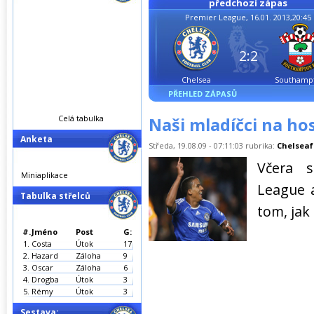
předchozí zápas
Premier League, 16.01. 2013,20:45
2:2
Chelsea
Southamp
PŘEHLED ZÁPASŮ
Celá tabulka
Naši mladíčci na ho
Anketa
Středa, 19.08.09 - 07:11:03 rubrika:
Chelseaf
Včera s
Miniaplikace
League 
Tabulka střelců
tom, jak
#.
Jméno
Post
G:
1.
Costa
Útok
17
2.
Hazard
Záloha
9
3.
Oscar
Záloha
6
4.
Drogba
Útok
3
5.
Rémy
Útok
3
Sestava: