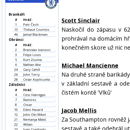
Brankáři
Scott Sinclair
#
Hráč:
1
Petr Čech
Naskočil do zápasu v 62
13
Thibaut Courtois
46
Jamal Blackman
prohrával na domácím hř
Obránci
#
Hráč:
konečném skore už nic ne
2
Branislav Ivanovic
3
Filipe Louis
5
Kurt Zouma
Michael Mancienne
6
Nathan Ake
24
Gary Cahill
Na druhé straně barikád
26
John Terry
28
Cesar Azpilicueta
v základní sestavě a ode
Záložníci
#
Hráč:
čistém kontě 'Vlků'
4
Cesc Fabregas
7
Ramires
8
Oscar
Jacob Mellis
10
Eden Hazard
12
John Obi Mikel
Za Southampton rovněž j
21
Nemanja Matić
22
Wilian
sestavě a také odehrál u
23
Juan Cuadrado