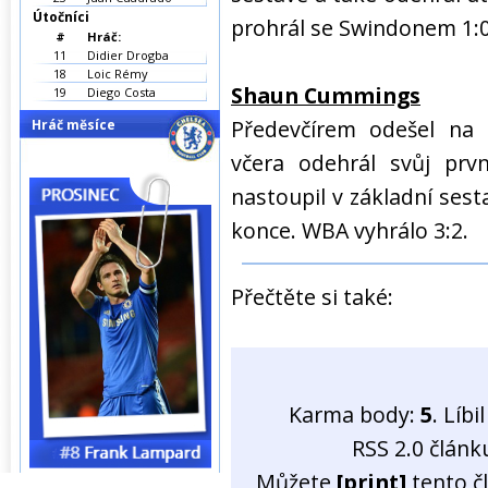
Útočníci
prohrál se Swindonem 1:0
#
Hráč:
11
Didier Drogba
18
Loic Rémy
Shaun Cummings
19
Diego Costa
Předevčírem odešel na
Hráč měsíce
včera odehrál svůj prv
nastoupil v základní sest
konce. WBA vyhrálo 3:2.
Přečtěte si také:
Karma body:
5
. Líb
RSS 2.0 člán
Můžete
[print]
tento č