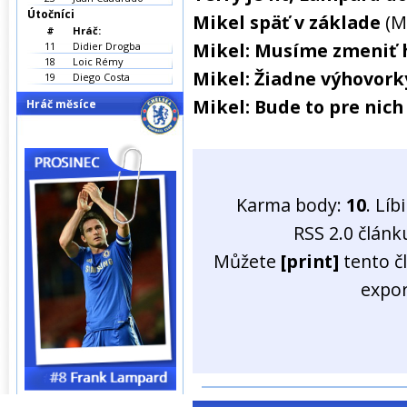
Útočníci
Mikel späť v základe
(M
#
Hráč:
Mikel: Musíme zmeniť h
11
Didier Drogba
18
Loic Rémy
Mikel: Žiadne výhovork
19
Diego Costa
Mikel: Bude to pre nich
Hráč měsíce
Karma body:
10
. Líb
RSS 2.0 člán
Můžete
[print]
tento č
expo