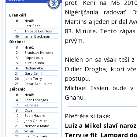
proti Keni na MS 2010
Nigérijčania radovať. 
Brankáři
Martins a jeden pridal Ay
#
Hráč:
1
Petr Čech
83. Minúte. Tento zápas
13
Thibaut Courtois
46
Jamal Blackman
prvým.
Obránci
#
Hráč:
2
Branislav Ivanovic
3
Filipe Louis
Nielen on sa však teší 
5
Kurt Zouma
Didier Drogba, ktorí vče
6
Nathan Ake
24
Gary Cahill
postupu.
26
John Terry
28
Cesar Azpilicueta
Michael Essien bude v 
Záložníci
#
Hráč:
Ghanu.
4
Cesc Fabregas
7
Ramires
8
Oscar
Přečtěte si také:
10
Eden Hazard
12
John Obi Mikel
Luiz a Mikel slaví naro
21
Nemanja Matić
22
Wilian
Terry je fit, Lampard d
23
Juan Cuadrado