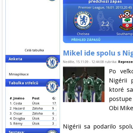
předchozí zápas
Premier League, 16.01. 2013,20:45
2:2
Chelsea
Southamp
PŘEHLED ZÁPASŮ
Celá tabulka
Mikel ide spolu s Ni
Anketa
Neděle, 15.11.09 - 12:44:08 rubrika:
Repreze
Po veľk
Miniaplikace
Nigérii
Tabulka střelců
ktoré s
postupe 
#.
Jméno
Post
G:
1.
Costa
Útok
17
Obi Mike
2.
Hazard
Záloha
9
3.
Oscar
Záloha
6
4.
Drogba
Útok
3
5.
Rémy
Útok
3
Nigérii sa podarilo spo
Sestava: