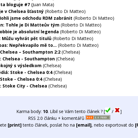
ta bloguje #7
(Juan Mata)
je v Chelsea šťastný
(Roberto Di Matteo)
 Mohli jsme odchodu RDM zabránit
(Roberto Di Matteo)
n: Tohle je Di Matteův tým
(Roberto Di Matteo)
Robbie je absolutní legenda
(Roberto Di Matteo)
: Můžu vyhrát pět titulů
(Roberto Di Matteo)
oas: Nepřekvapilo mě to...
(Roberto Di Matteo)
 Chelsea – Southampton 2:2
(Chelsea)
: Chelsea - Southampton
(Chelsea)
okojný s výsledkom
(Chelsea)
diá: Stoke - Chelsea 0:4
(Chelsea)
 Stoke - Chelsea 0:4
(Chelsea)
: Stoke City - Chelsea
(Chelsea)
Karma body:
10
. Líbil se Vám tento článek ? [
/
]
RSS 2.0 článku + komentářů
ete
[print]
tento článek, poslat ho na
[email]
, nebo exportovat do
[