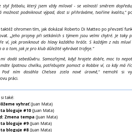
 styl fotbalu, který jsem vždy miloval - se volností směrem dopředu
 možnost podniknout výpad, dost si přihráváme, tvoříme kvalitu,“
p
 taktéž ohromen tím, jak dokázal Roberto Di Matteo po převzetí fun
ovat.
„Jeho projevy při setkáních s týmem jsou velmi chytré. Je taky p
e ví, jak proniknout do hlavy každého hráče. S každým z nás mluví
 a o tom, jak je pro klub důležité vyhrávat trofeje.“
 mi dodá sebedůvěru. Samozřejmě, když hrajete dobře, moc to nepot
 máte špatnou chvilku, potřebujete pomoct a Robbie ví, co kdy má říc
 Pod ním dosáhla Chelsea zcela nové úrovně,“
nemohl si vyn
vu práci.
si také:
Môžeme vyhrať
(Juan Mata)
ta bloguje #10
(Juan Mata)
d: Zmena tempa
(Juan Mata)
ta bloguje #9
(Juan Mata)
ta bloguje #8
(Juan Mata)