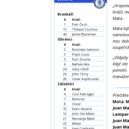
„Hrajeme
hráčů má
Brankáři
Mata.
#
Hráč:
1
Petr Čech
Mata byl
13
Thibaut Courtois
46
Jamal Blackman
namotiv
Obránci
moc dobř
#
Hráč:
soupeřích
2
Branislav Ivanovic
3
Filipe Louis
„Vždycky
5
Kurt Zouma
Když ale
6
Nathan Ake
24
Gary Cahill
pomohl.
26
John Terry
manažero
28
Cesar Azpilicueta
Záložníci
#
Hráč:
4
Cesc Fabregas
Přečtěte 
7
Ramires
Mata: 
8
Oscar
Juan Ma
10
Eden Hazard
12
John Obi Mikel
Lampar
21
Nemanja Matić
Juan Ma
22
Wilian
Juan Ma
23
Juan Cuadrado