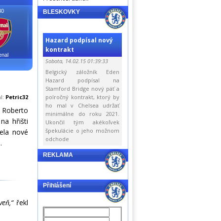
30
BLESKOVKY
Hazard podpísal nový
kontrakt
enal
Sobota, 14.02.15 01:39:33
Belgický záložník Eden
Hazard podpísal na
Stamford Bridge nový päť a
al:
Petric32
polročný kontrakt, ktorý by
ho mal v Chelsea udržať
e Roberto
minimálne do roku 2021.
na hřišti
Ukončil tým akékoľvek
špekulácie o jeho možnom
ela nové
odchode
.
REKLAMA
Přihlášení
veň,“
řekl