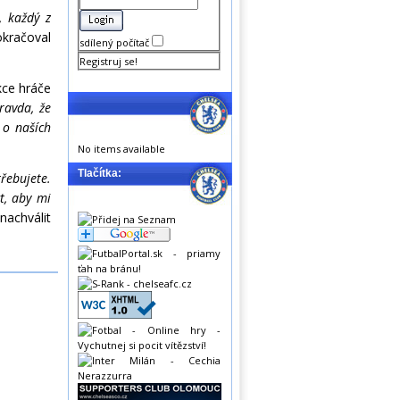
, každý z
okračoval
sdílený počítač
Registruj se!
kce hráče
ravda, že
 o naších
No items available
Tlačítka:
řebujete.
t, aby mi
achválit