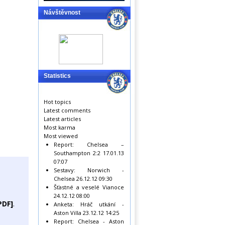
Návštěvnost
Statistics
Hot topics
Latest comments
Latest articles
Most karma
Most viewed
Report: Chelsea –
Southampton 2:2
17.01.13
07:07
Sestavy: Norwich -
Chelsea
26.12.12 09:30
Šťastné a veselé Vianoce
24.12.12 08:00
PDF]
.
Anketa: Hráč utkání -
Aston Villa
23.12.12 14:25
Report: Chelsea - Aston