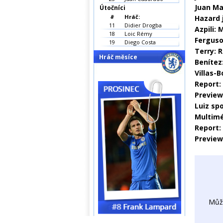
Juan Ma
Útočníci
#
Hráč:
Hazard 
11
Didier Drogba
Azpili:
18
Loic Rémy
Ferguso
19
Diego Costa
Terry: 
Hráč měsíce
Benítez
Villas-B
Report:
Preview
Luiz sp
Multimé
Report:
Preview
Můž