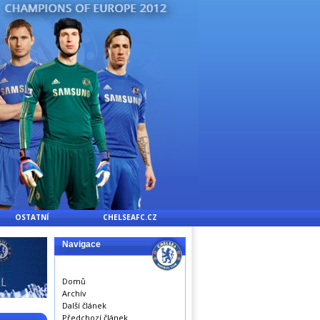
OSTATNÍ
CHELSEAFC.CZ
Navigace
Domů
Archív
Další článek
Předchozí článek