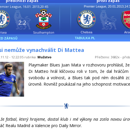
předchozí zápas
příští zápas
emier League, 16.01. 2013,20:45
Premier League, 20.01.2013,14:
2:2
-:-
lsea
Southampton
Chelsea
Ars
ED ZÁPASŮ
TABULKA PL
si nemůže vynachválit Di Mattea
11.12 - 12:22:05 rubrika:
Mužstvo
Přečteno: 3682x - přid
Playmaker Blues Juan Mata v rozhovoru prohlásil, ž
Di Matteo hrál klíčovou roli v tom, že dal hráčům 
svobodu a volnost, a Blues tak pod ním dosáhli zc
úrovně. Rovněž poukázal na jeho schopnost motivace
 že fotbal, který hrajeme, dostal klub i mé výkony na zcela novou úro
ráč Realu Madrid a Valencie pro Daily Mirror.