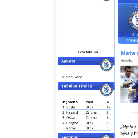
Pr
Che
PŘEHL
Mata 
Celá tabulka
Neděle, 11.
Anketa
Miniaplikace
Tabulka střelců
#.
Jméno
Post
G:
1.
Costa
Útok
17
2.
Hazard
Záloha
9
3.
Oscar
Záloha
6
4.
Drogba
Útok
3
„Myslím,
5.
Rémy
Útok
3
bývalý h
Sestava: