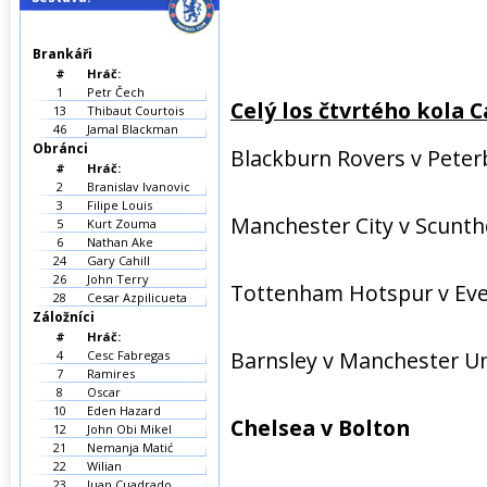
Brankáři
#
Hráč:
1
Petr Čech
Celý los čtvrtého kola 
13
Thibaut Courtois
46
Jamal Blackman
Obránci
Blackburn Rovers v Pete
#
Hráč:
2
Branislav Ivanovic
3
Filipe Louis
Manchester City v Scunth
5
Kurt Zouma
6
Nathan Ake
24
Gary Cahill
26
John Terry
Tottenham Hotspur v Ev
28
Cesar Azpilicueta
Záložníci
#
Hráč:
Barnsley v Manchester U
4
Cesc Fabregas
7
Ramires
8
Oscar
10
Eden Hazard
Chelsea v Bolton
12
John Obi Mikel
21
Nemanja Matić
22
Wilian
23
Juan Cuadrado