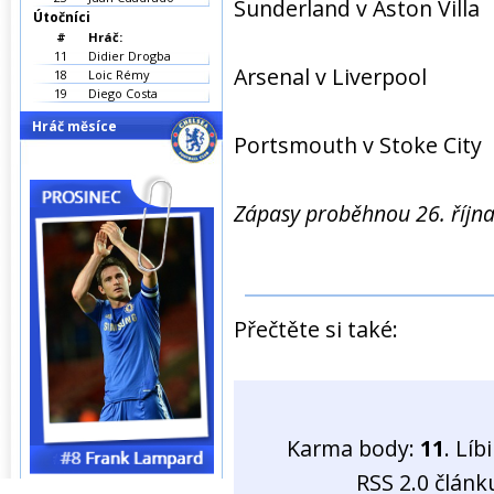
Sunderland v Aston Villa
Útočníci
#
Hráč:
11
Didier Drogba
Arsenal v Liverpool
18
Loic Rémy
19
Diego Costa
Hráč měsíce
Portsmouth v Stoke City
Zápasy proběhnou 26. říjn
Přečtěte si také:
Karma body:
11
. Líb
RSS 2.0 člán