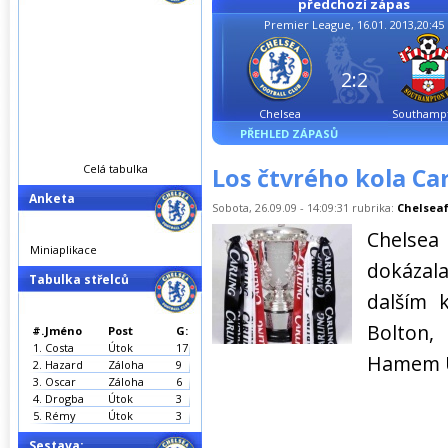
předchozí zápas
Premier League, 16.01. 2013,20:45
2:2
Chelsea
Southamp
PŘEHLED ZÁPASŮ
Celá tabulka
Los čtvrého kola Ca
Anketa
Sobota, 26.09.09 - 14:09:31 rubrika:
Chelseaf
Chelse
Miniaplikace
dokázala
Tabulka střelců
dalším 
Bolton,
#.
Jméno
Post
G:
1.
Costa
Útok
17
Hamem U
2.
Hazard
Záloha
9
3.
Oscar
Záloha
6
4.
Drogba
Útok
3
5.
Rémy
Útok
3
Sestava: