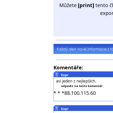
Můžete
[print]
tento č
expo
Komentáře:
Kopr
asi jeden z nejlepších..
odpověz na tento komentář
* * *88.100.115.60
Kopr