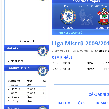
předchozí zápas
Premier League, 16.01. 2013,20:45
2:2
Chelsea
Southamp
PŘEHLED ZÁPASŮ
Celá tabulka
Liga Mistrů 2009/20
Anketa
Úterý, 05.04.11 - 08:20:00 rubrika:
Chelseafc
OSMIFINÁLE
Miniaplikace
16.03.2010
20:45
Chel
Tabulka střelců
24.02.2010
20:45
Inte
#.
Jméno
Post
G:
1.
Costa
Útok
17
2.
Hazard
Záloha
9
3.
Oscar
Záloha
6
ZÁKLADNÍ S
4.
Drogba
Útok
3
5.
Rémy
Útok
3
DATUM
ČAS
DOMÁC
Sestava: