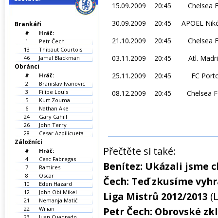
15.09.2009
20:45
Chelsea 
30.09.2009
20:45
APOEL Nikó
Brankáři
#
Hráč:
21.10.2009
20:45
Chelsea 
1
Petr Čech
13
Thibaut Courtois
03.11.2009
20:45
Atl. Madr
46
Jamal Blackman
Obránci
25.11.2009
20:45
FC Port
#
Hráč:
2
Branislav Ivanovic
3
Filipe Louis
08.12.2009
20:45
Chelsea 
5
Kurt Zouma
6
Nathan Ake
24
Gary Cahill
26
John Terry
28
Cesar Azpilicueta
Záložníci
Přečtěte si také:
#
Hráč:
4
Cesc Fabregas
Benítez: Ukázali jsme 
7
Ramires
8
Oscar
Čech: Teď zkusíme vyhr
10
Eden Hazard
12
John Obi Mikel
Liga Mistrů 2012/2013
(
21
Nemanja Matić
22
Wilian
Petr Čech: Obrovské zk
23
Juan Cuadrado