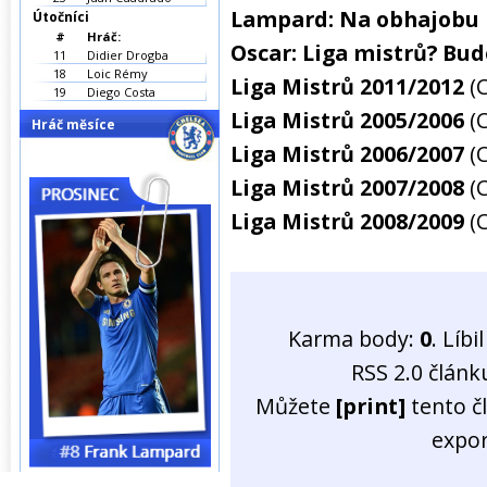
Lampard: Na obhajobu
Útočníci
#
Hráč:
Oscar: Liga mistrů? Bud
11
Didier Drogba
18
Loic Rémy
Liga Mistrů 2011/2012
(
19
Diego Costa
Liga Mistrů 2005/2006
(
Hráč měsíce
Liga Mistrů 2006/2007
(
Liga Mistrů 2007/2008
(
Liga Mistrů 2008/2009
(
Karma body:
0
. Líb
RSS 2.0 člán
Můžete
[print]
tento č
expo