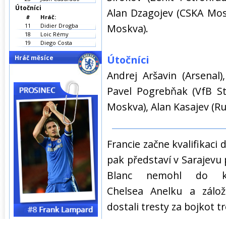
Útočníci
Alan Dzagojev (CSKA Mosk
#
Hráč:
11
Didier Drogba
Moskva).
18
Loic Rémy
19
Diego Costa
Útočníci
Hráč měsíce
Andrej Aršavin (Arsenal
Pavel Pogrebňak (VfB St
Moskva), Alan Kasajev (Ru
Francie začne kvalifikaci 
pak představí v Sarajevu
Blanc nemohl do ká
Chelsea Anelku a zálož
dostali tresty za bojkot t