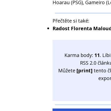
Hoarau (PSG), Gameiro (Lo
Přečtěte si také:
Radost Florenta Malou
Karma body:
11
. Líb
RSS 2.0 člán
Můžete
[print]
tento č
expo