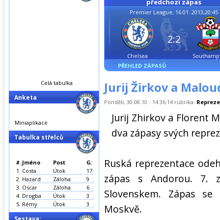
předchozí zápas
Premier League, 16.01. 2013,20:45
2:2
Chelsea
Southamp
PŘEHLED ZÁPASŮ
Celá tabulka
Jurij Žirkov a Malo
Anketa
Pondělí, 30.08.10 - 14:36:14 rubrika:
Repreze
Jurij Zhirkov a Florent
Miniaplikace
dva zápasy svých repreze
Tabulka střelců
Ruská reprezentace odehra
#.
Jméno
Post
G:
1.
Costa
Útok
17
zápas s Andorou. 7. 
2.
Hazard
Záloha
9
3.
Oscar
Záloha
6
Slovenskem. Zápas se
4.
Drogba
Útok
3
5.
Rémy
Útok
3
Moskvě.
Sestava: