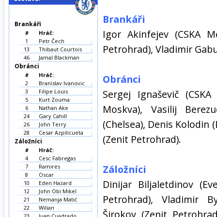
Brankáři
Brankáři
Igor Akinfejev (CSKA Mo
#
Hráč:
1
Petr Čech
Petrohrad), Vladimir Gab
13
Thibaut Courtois
46
Jamal Blackman
Obránci
#
Hráč:
Obránci
2
Branislav Ivanovic
3
Filipe Louis
Sergej Ignaševič (CSKA 
5
Kurt Zouma
Moskva), Vasilij Berezu
6
Nathan Ake
24
Gary Cahill
(Chelsea), Denis Kolodin
26
John Terry
28
Cesar Azpilicueta
(Zenit Petrohrad).
Záložníci
#
Hráč:
4
Cesc Fabregas
7
Ramires
Záložníci
8
Oscar
Dinijar Biljaletdinov (E
10
Eden Hazard
12
John Obi Mikel
Petrohrad), Vladimir B
21
Nemanja Matić
22
Wilian
Širokov (Zenit Petrohra
23
Juan Cuadrado